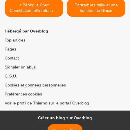
< Bénin: la Cour
Portrait: les mille et une
Constitutionnelle refuse un
facettes de Blaise
troisième mandat au
Compaoré >
Président Boni Yayi
Hébergé par Overblog
Top articles
Pages
Contact
Signaler un abus
C.G.U.
Cookies et données personnelles
Préférences cookies
Voir le profil de Thierno sur le portail Overblog
Créer un blog sur Overblog