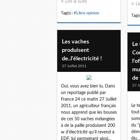
Lire la suite
Li
Tag(s) :
#Libre opinion
Tag(s
Les vaches
Le
produisent
Co
de..l'électricité !
l'o
27 Juillet 2011
mus
de 
27 J
Oui, vous avez bien lu. Dans
un reportage publié par
France 24 ce matin 27 Juillet
Le t
2011, un agriculteur français
tout
nous apprend que les bouses
somm
de ces 50 vaches mélangées
du "
à de la paille produisent 200
dém
w d'électricité qu'il revend à
élu…
EDF, lui permettant ainsi...