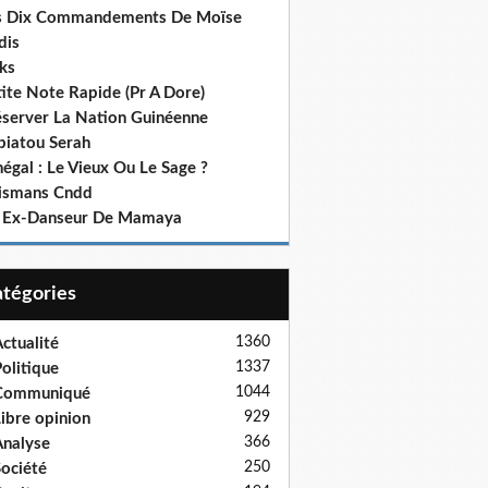
s Dix Commandements De Moïse
dis
ks
ite Note Rapide (Pr A Dore)
éserver La Nation Guinéenne
biatou Serah
égal : Le Vieux Ou Le Sage ?
lismans Cndd
 Ex-Danseur De Mamaya
Catégories
1360
ctualité
1337
olitique
1044
Communiqué
929
ibre opinion
366
nalyse
250
ociété