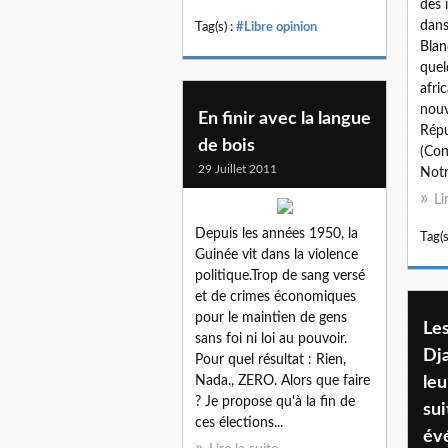
des 
dans
Tag(s) :
#Libre opinion
Blan
quel
afri
nouv
En finir avec la langue
Répu
de bois
(Con
29 Juillet 2011
Notr
Li
Depuis les années 1950, la
Tag(s
Guinée vit dans la violence
politique.Trop de sang versé
et de crimes économiques
pour le maintien de gens
Les
sans foi ni loi au pouvoir.
Dja
Pour quel résultat : Rien,
Nada., ZERO. Alors que faire
leu
? Je propose qu'à la fin de
sui
ces élections...
év