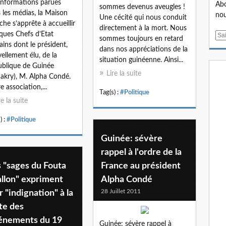
informations parues
Abo
sommes devenus aveugles !
 les médias, la Maison
nou
Une cécité qui nous conduit
che s’apprête à accueillir
directement à la mort. Nous
ques Chefs d’Etat
E
sommes toujours en retard
cains dont le président,
m
dans nos appréciations de la
ellement élu, de la
a
situation guinéenne. Ainsi...
blique de Guinée
i
Lire la suite
akry), M. Alpha Condé.
l
e association,...
Tag(s) :
#Politique
re la suite
) :
#Politique
Guinée: sévère
rappel à l'ordre de la
 "sages du Fouta
France au président
llon" expriment
Alpha Condé
28 Juillet 2011
r "indignation" à la
te des
énements du 19
Guinée: sévère rappel à