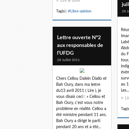
Lire la suite
jui
Tag(s) :
#Libre opinion
28 J
Réun
Imam
Lettre ouverte N°2
Labé
aux responsables de
Abdo
l’UFDG
du F
28 Juillet 2011
tour
indi
évé
surv
Chers Cellou Dalein Diallo et
au 1
Bah Oury, dans ma lettre
Les...
du13 avril 2011 ( Lire ), je
vous disais ceci : « Cellou et
Li
Bah Oury, c’est vous notre
problème en réalité. Cellou a
Tag(s
été ministre pendant 11 ans.
Bah Oury a dirigé le parti
pendant 20 ans et a été...