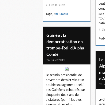
peut
Lire la suite
conc
surv
Tag(s) :
#Humour
"tou
natio
Li
Guinée : la
Tag(s
démocratisation en
trompe-l’œil d’Alpha
Condé
Le
26 Juillet 2011
Al
mo
Le scrutin présidentiel de
d'
novembre dernier visait un
26 J
double soulagement : celui
des Guinéens échaudés par
cinquante-deux ans de
Le 
dictatures (parmi les plus
serai
longues et les plus