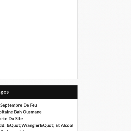
Pages
 Septembre De Feu
pitaine Bah Ousmane
arte Du Site
dd: &Quot;Wrangler&Quot; Et Alcool