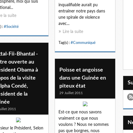
osphère, moi qui suis
inqualifiable aurait pu
tional...
entraîner notre pays dans
re la suite
une spirale de violence
avec...
) :
#Société
Lire la suite
Tag(s) :
#Communiqué
tal-Fii-Bhantal -
tre ouverte au
ésident Obama à
Poisse et angoisse
pos de la visite
dans une Guinée en
S
Alpha Condé,
piteux état
29 Juillet 2011
sident de la
inée
uillet 2011
Est-ce que nous savons
vraiment ce que nous
voulons ? Nous ne sommes
ieur le Président, Selon
pas que borgnes, nous