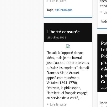
Lire la suite
fach
trina
Tag(s) :
#Chronique
Li
Tag(s
Liberté censurée
29 Juillet 2011
Pot
Let
"Je suis à l'opposé de vos
Pr
idées, mais je me battrai
pro
jusqu'au bout pour que vous
puissiez les exprimer" clamait
d'
François Marie Arouet
pré
appelé communément
Gu
Voltaire (1694-1778),
29 J
l'écrivain, le philosophe,
l’intellectuel français engagé
au service de la vérité,...
Mons
Lire la suite