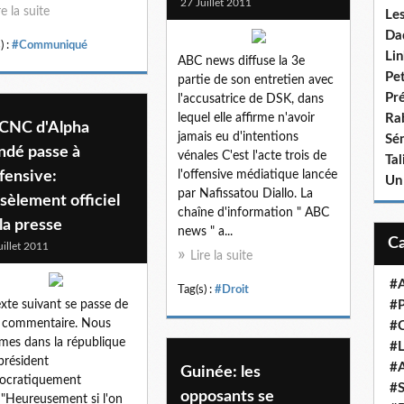
27 Juillet 2011
re la suite
Le
Da
) :
#Communiqué
Lin
ABC news diffuse la 3e
Pet
partie de son entretien avec
Pr
l'accusatrice de DSK, dans
lequel elle affirme n'avoir
Ra
 CNC d'Alpha
jamais eu d'intentions
Sén
ndé passe à
vénales C'est l'acte trois de
Ta
ffensive:
l'offensive médiatique lancée
Un
par Nafissatou Diallo. La
èlement officiel
chaîne d'information " ABC
la presse
news " a...
uillet 2011
Lire la suite
#A
Tag(s) :
#Droit
exte suivant se passe de
#P
 commentaire. Nous
#
es dans la république
#L
président
#A
Guinée: les
ocratiquement
#S
opposants se
"Heureusement si l'on