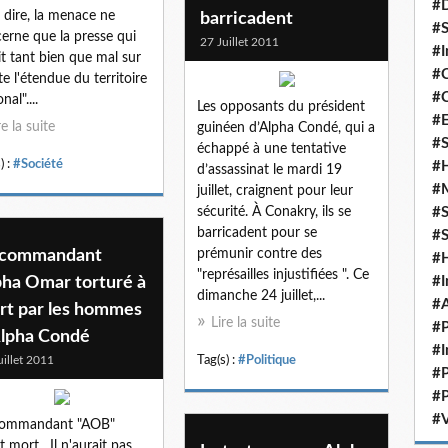
#D
 dire, la menace ne
barricadent
#S
erne que la presse qui
27 Juillet 2011
#I
it tant bien que mal sur
#C
te l'étendue du territoire
#C
nal"....
Les opposants du président
#
re la suite
guinéen d’Alpha Condé, qui a
#S
échappé à une tentative
) :
#Société
#H
d’assassinat le mardi 19
#
juillet, craignent pour leur
sécurité. À Conakry, ils se
#S
barricadent pour se
#S
 commandant
prémunir contre des
#
"représailles injustifiées ". Ce
pha Omar torturé à
#I
dimanche 24 juillet,...
#A
rt par les hommes
Lire la suite
#P
Alpha Condé
#I
uillet 2011
Tag(s) :
#Politique
#P
#P
#V
Commandant "AOB"
t mort . Il n'aurait pas