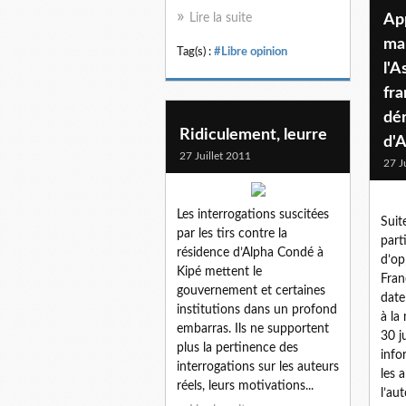
Lire la suite
Ap
ma
Tag(s) :
#Libre opinion
l'A
fra
dér
Ridiculement, leurre
27 Juillet 2011
27 J
Les interrogations suscitées
Suit
par les tirs contre la
part
résidence d’Alpha Condé à
d’op
Kipé mettent le
Fran
gouvernement et certaines
date
institutions dans un profond
à la
embarras. Ils ne supportent
30 j
plus la pertinence des
info
interrogations sur les auteurs
les 
réels, leurs motivations...
l’aut