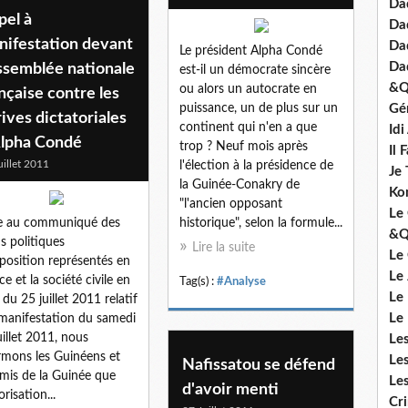
Dad
pel à
Da
nifestation devant
Da
Le président Alpha Condé
Da
ssemblée nationale
est-il un démocrate sincère
&Q
ou alors un autocrate en
nçaise contre les
puissance, un de plus sur un
Gé
ives dictatoriales
continent qui n'en a que
Id
trop ? Neuf mois après
Il 
uillet 2011
l'élection à la présidence de
Je 
la Guinée-Conakry de
Ko
"l'ancien opposant
Le 
e au communiqué des
historique", selon la formule...
&Q
is politiques
Lire la suite
Le
position représentés en
Le
ce et la société civile en
Tag(s) :
#Analyse
Le
 du 25 juillet 2011 relatif
Le
 manifestation du samedi
uillet 2011, nous
Le
rmons les Guinéens et
Le
Nafissatou se défend
amis de la Guinée que
Le
d'avoir menti
orisation...
Cr