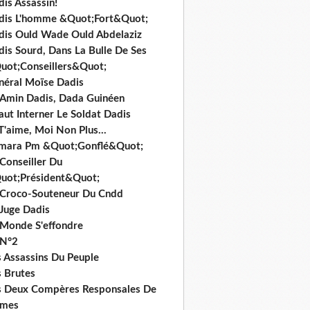
is Assassin!
dis L'homme &Quot;Fort&Quot;
dis Ould Wade Ould Abdelaziz
dis Sourd, Dans La Bulle De Ses
uot;Conseillers&Quot;
néral Moïse Dadis
i Amin Dadis, Dada Guinéen
Faut Interner Le Soldat Dadis
T'aime, Moi Non Plus...
mara Pm &Quot;Gonflé&Quot;
Conseiller Du
uot;Président&Quot;
 Croco-Souteneur Du Cndd
 Juge Dadis
 Monde S'effondre
 N°2
s Assassins Du Peuple
s Brutes
s Deux Compères Responsales De
imes