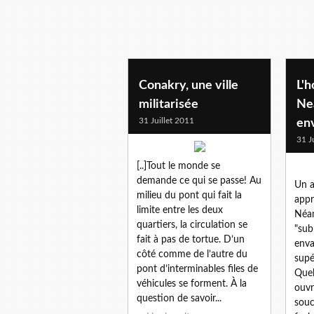
Conakry, une ville
L'
militarisée
Nea
31 Juillet 2011
en
31 J
[..]Tout le monde se
demande ce qui se passe! Au
Un a
milieu du pont qui fait la
appr
limite entre les deux
Néan
quartiers, la circulation se
"sub
fait à pas de tortue. D’un
enva
côté comme de l’autre du
supé
pont d’interminables files de
Quell
véhicules se forment. À la
ouvr
question de savoir...
souc