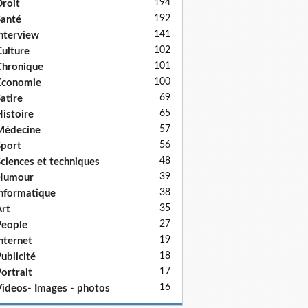
194
roit
192
anté
141
nterview
102
ulture
101
hronique
100
Economie
69
atire
65
istoire
57
Médecine
56
port
48
ciences et techniques
39
Humour
38
nformatique
35
rt
27
eople
19
nternet
18
ublicité
17
ortrait
16
ideos- Images - photos