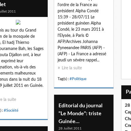
llet
l'ordre de la France au
président Alpha Condé
uillet 2011
15:39 - 28/07/11 Le
président guinéen Alpha
Condé, le 23 mars 2011 à
is au tour du Grand
l'Elysée, à Paris ©
 de la mosquée de
AFP/Archives Johanna
, El hadj Thierno
Pyneeandee PARIS (AFP) -
uramane Bah, les Sages
(AFP) - La France a adressé
outa Djallon ont, à leur
jeudi un sévère rappel...
, exprimé leur
gnation, vis-à-vis des
Lire la suite
nements malheureux
Tag(s) :
#Politique
enus dans la nuit du 18
9 juillet 2011 en Guinée.
re la suite
Editorial du journal
28
) :
#Société
Ca
"Le Monde": triste
Ch
Guinée…
Cn
28 Juillet 2011