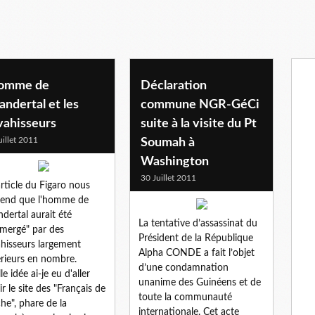
homme de
Déclaration
ndertal et les
commune NGR-GéCi
vahisseurs
suite à la visite du Pt
uillet 2011
Soumah à
Washington
30 Juillet 2011
rticle du Figaro nous
end que l'homme de
dertal aurait été
La tentative d’assassinat du
mergé" par des
Président de la République
hisseurs largement
Alpha CONDE a fait l’objet
rieurs en nombre.
d’une condamnation
e idée ai-je eu d'aller
unanime des Guinéens et de
ir le site des "Français de
toute la communauté
he", phare de la
internationale. Cet acte