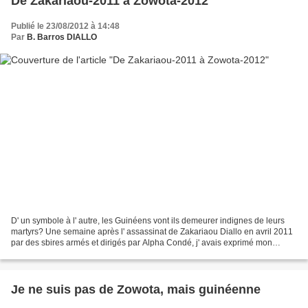
De Zakariaou-2011 à Zowota-2012
Publié le 23/08/2012 à 14:48
Par
B. Barros DIALLO
D' un symbole à l' autre, les Guinéens vont ils demeurer indignes de leurs
martyrs? Une semaine après l' assassinat de Zakariaou Diallo en avril 2011
par des sbires armés et dirigés par Alpha Condé, j' avais exprimé mon
dégoût et ma déception dans le...
Je ne suis pas de Zowota, mais guinéenne