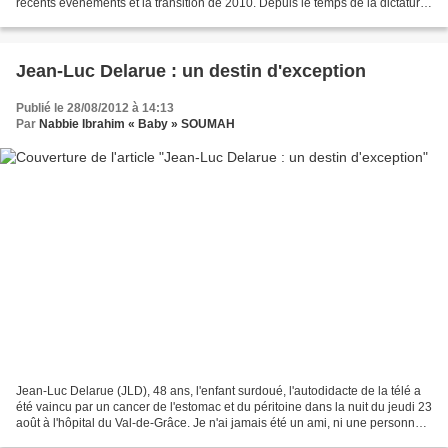
récents évènements et la transition de 2010. Depuis le temps de la dictature
du PDG, Mr. Jean-Marie...
Jean-Luc Delarue : un destin d'exception
Publié le 28/08/2012 à 14:13
Par
Nabbie Ibrahim « Baby » SOUMAH
Jean-Luc Delarue (JLD), 48 ans, l'enfant surdoué, l'autodidacte de la télé a
été vaincu par un cancer de l'estomac et du péritoine dans la nuit du jeudi 23
août à l'hôpital du Val-de-Grâce. Je n'ai jamais été un ami, ni une personne
de son premier cercle,...