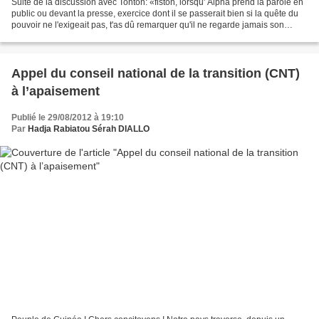
Suite de la discussion avec Tonton: «fiston, lorsqu' Alpha prend la parole en
public ou devant la presse, exercice dont il se passerait bien si la quête du
pouvoir ne l'exigeait pas, t'as dû remarquer qu'il ne regarde jamais son
interlocuteur, il est...
Appel du conseil national de la transition (CNT)
à l’apaisement
Publié le 29/08/2012 à 19:10
Par
Hadja Rabiatou Sérah DIALLO