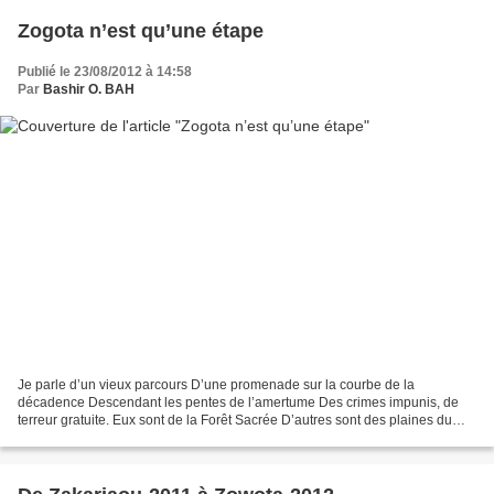
Zogota n’est qu’une étape
Publié le 23/08/2012 à 14:58
Par
Bashir O. BAH
Je parle d’un vieux parcours D’une promenade sur la courbe de la
décadence Descendant les pentes de l’amertume Des crimes impunis, de
terreur gratuite. Eux sont de la Forêt Sacrée D’autres sont des plaines du
Sankarani D’autres encore Du mont Loura et...