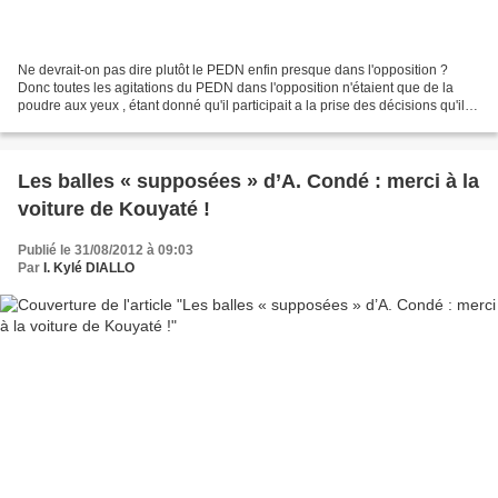
Ne devrait-on pas dire plutôt le PEDN enfin presque dans l'opposition ?
Donc toutes les agitations du PEDN dans l'opposition n'étaient que de la
poudre aux yeux , étant donné qu'il participait a la prise des décisions qu'il
s'empressait de contester dans...
Les balles « supposées » d’A. Condé : merci à la
voiture de Kouyaté !
Publié le 31/08/2012 à 09:03
Par
I. Kylé DIALLO