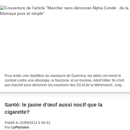
Pour éviter une répétition du massacre de Guernica, les alliés ont mené le
combat contre une idéologie, le Nazisme, et un homme, Adolf Hitler. Ils n'ont
pas marché pour dénoncer les exactions des SS et de la Wehrmacht , exiger
le Droit en évitant de citer...
Santé: le jaune d'œuf aussi nocif que la
cigarette?
Publié le 22/08/2012 à 06:41
Par
LeParisien