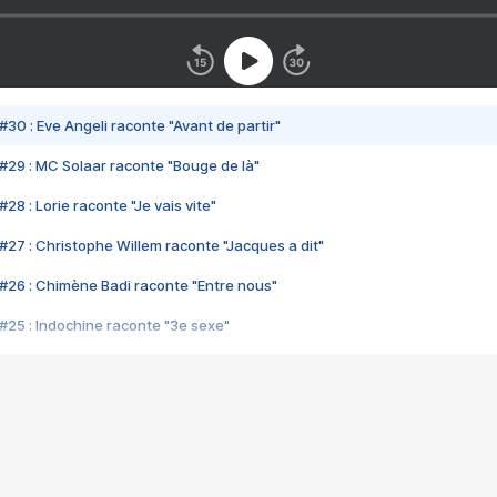
#30 : Eve Angeli raconte "Avant de partir"
#29 : MC Solaar raconte "Bouge de là"
28 : Lorie raconte "Je vais vite"
#27 : Christophe Willem raconte "Jacques a dit"
#26 : Chimène Badi raconte "Entre nous"
#25 : Indochine raconte "3e sexe"
#24 : Zaho raconte "C'est chelou"
#23 : Patrick Bruel raconte "Au café des délices"
#22 : Kyo raconte "Le chemin"
#21 : Nolwenn Leroy raconte "Cassé"