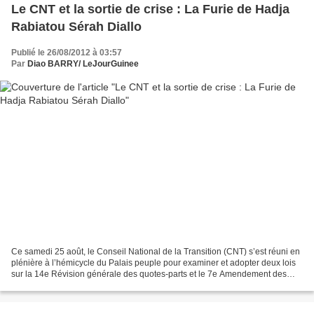
Le CNT et la sortie de crise : La Furie de Hadja
Rabiatou Sérah Diallo
Publié le 26/08/2012 à 03:57
Par
Diao BARRY/ LeJourGuinee
Ce samedi 25 août, le Conseil National de la Transition (CNT) s’est réuni en
plénière à l’hémicycle du Palais peuple pour examiner et adopter deux lois
sur la 14e Révision générale des quotes-parts et le 7e Amendement des
statuts du Fonds monétaire international...