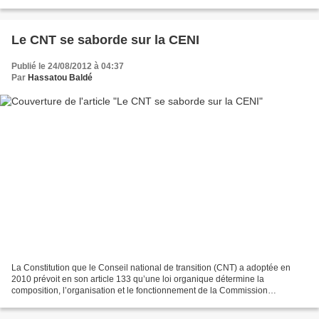
général Mamadouba Toto Camara m’ont...
Le CNT se saborde sur la CENI
Publié le 24/08/2012 à 04:37
Par
Hassatou Baldé
La Constitution que le Conseil national de transition (CNT) a adoptée en
2010 prévoit en son article 133 qu’une loi organique détermine la
composition, l’organisation et le fonctionnement de la Commission
électorale nationale indépendante (CENI). Force...