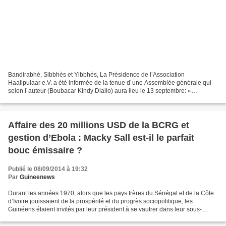
Bandirabhè, Sibbhès et Yibbhès, La Présidence de l’Association
Haalipulaar e.V. a été informée de la tenue d´une Assemblée générale qui
selon l´auteur (Boubacar Kindy Diallo) aura lieu le 13 septembre: «
ASSEMBLEE GENERALLE DE HAALPOULAR - ALLEMAGNE le...
Affaire des 20 millions USD de la BCRG et
gestion d’Ebola : Macky Sall est-il le parfait
bouc émissaire ?
Publié le 08/09/2014 à 19:32
Par
Guineenews
Durant les années 1970, alors que les pays frères du Sénégal et de la Côte
d’Ivoire jouissaient de la prospérité et du progrès sociopolitique, les
Guinéens étaient invités par leur président à se vautrer dans leur sous-
développement chronique, à développer...