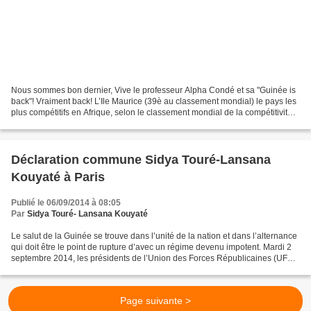
Nous sommes bon dernier, Vive le professeur Alpha Condé et sa "Guinée is
back"! Vraiment back! L’Ile Maurice (39è au classement mondial) le pays les
plus compétitifs en Afrique, selon le classement mondial de la compétitivité,
établi tous les ans par...
Déclaration commune Sidya Touré-Lansana
Kouyaté à Paris
Publié le 06/09/2014 à 08:05
Par
Sidya Touré- Lansana Kouyaté
Le salut de la Guinée se trouve dans l’unité de la nation et dans l’alternance
qui doit être le point de rupture d’avec un régime devenu impotent. Mardi 2
septembre 2014, les présidents de l’Union des Forces Républicaines (UFR)
Mr Sidya Touré et du Parti...
Page suivante >