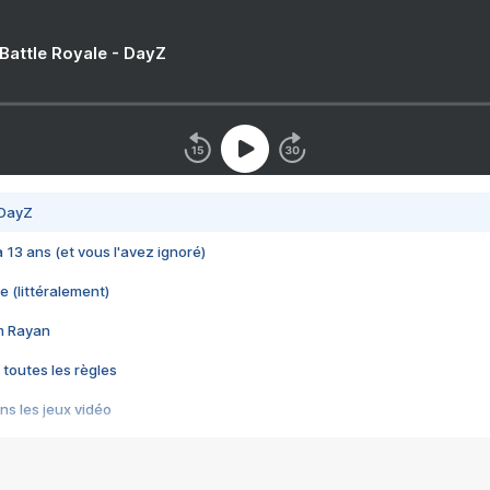
 Battle Royale - DayZ
 DayZ
 a 13 ans (et vous l'avez ignoré)
e (littéralement)
im Rayan
 toutes les règles
s les jeux vidéo
us choquant de Rockstar ? - Le scandale BULLY
e plus moche de Steam