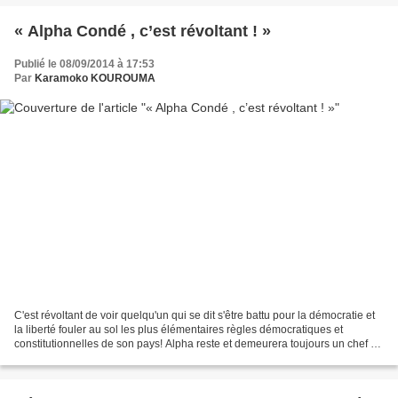
« Alpha Condé , c’est révoltant ! »
Publié le 08/09/2014 à 17:53
Par
Karamoko KOUROUMA
C'est révoltant de voir quelqu'un qui se dit s'être battu pour la démocratie et
la liberté fouler au sol les plus élémentaires règles démocratiques et
constitutionnelles de son pays! Alpha reste et demeurera toujours un chef de
parti et il ne fera jamais...