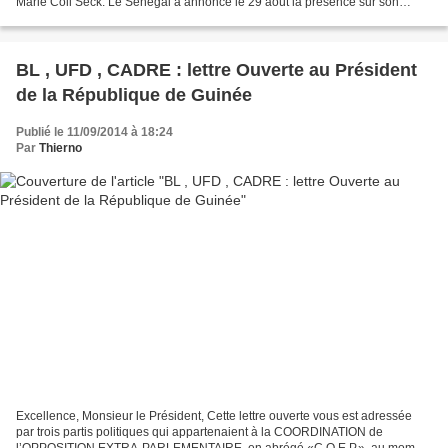
Marie Coll Seck. Le Sénégal a annoncé le 29 août la présence sur son
territoire d'un jeune Guinéen infecté...
BL , UFD , CADRE : lettre Ouverte au Président
de la République de Guinée
Publié le 11/09/2014 à 18:24
Par
Thierno
Excellence, Monsieur le Président, Cette lettre ouverte vous est adressée
par trois partis politiques qui appartenaient à la COORDINATION de
l’OPPOSITION EXTRA-PARLEMENTAIRE, en abrégé «C.O.E.P.», au moment