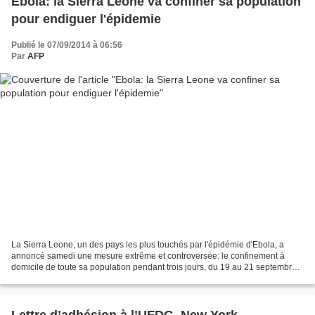
Ebola: la Sierra Leone va confiner sa population
pour endiguer l'épidemie
Publié le 07/09/2014 à 06:56
Par
AFP
La Sierra Leone, un des pays les plus touchés par l'épidémie d'Ebola, a
annoncé samedi une mesure extrême et controversée: le confinement à
domicile de toute sa population pendant trois jours, du 19 au 21 septembre,
que MSF juge inapproprié. La Sierra...
Lettre d’adhésion à l’UFDG, New York