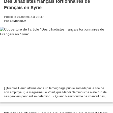
Des Jihadistes français tortionnaires de
Français en Syrie
Publié le 07/09/2014 à 08:47
Par
LeMonde.fr
[..]Nicolas Hénin affirme dans un témoignage publié samedi par le site de
son employeur, le magazine Le Point, que Mehdi Nemmouche a été l'un de
ses geôliers pendant sa détention . « Quand Nemmouche ne chantait pas, il
torturait. Il était membre d'un...