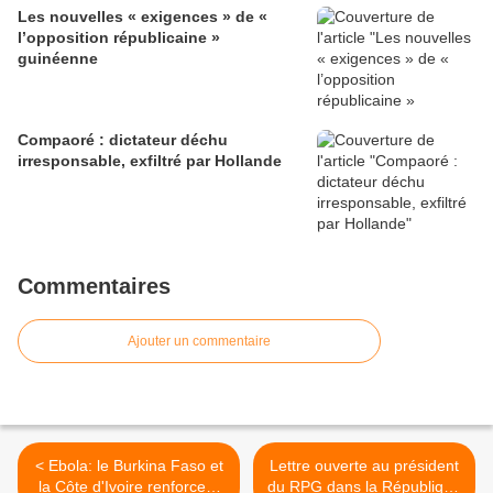
Les nouvelles « exigences » de «
l’opposition républicaine »
guinéenne
Compaoré : dictateur déchu
irresponsable, exfiltré par Hollande
Commentaires
Ajouter un commentaire
< Ebola: le Burkina Faso et
Lettre ouverte au président
la Côte d'Ivoire renforcent
du RPG dans la République