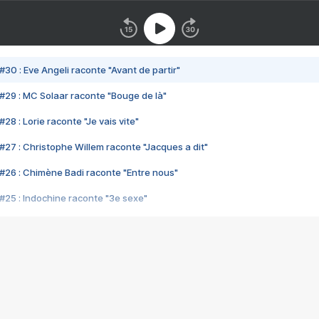
#30 : Eve Angeli raconte "Avant de partir"
#29 : MC Solaar raconte "Bouge de là"
28 : Lorie raconte "Je vais vite"
#27 : Christophe Willem raconte "Jacques a dit"
#26 : Chimène Badi raconte "Entre nous"
#25 : Indochine raconte "3e sexe"
#24 : Zaho raconte "C'est chelou"
#23 : Patrick Bruel raconte "Au café des délices"
#22 : Kyo raconte "Le chemin"
#21 : Nolwenn Leroy raconte "Cassé"