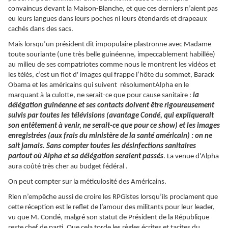
convaincus devant la Maison-Blanche, et que ces derniers n’aient pas
eu leurs langues dans leurs poches ni leurs étendards et drapeaux
cachés dans des sacs.
Mais lorsqu’un président dit impopulaire plastronne avec Madame
toute souriante (une très belle guinéenne, impeccablement habillée)
au milieu de ses compatriotes comme nous le montrent les vidéos et
les télés, c’est un flot d' images qui frappe l’hôte du sommet, Barack
Obama et les américains qui suivent résolumentAlpha en le
marquant à la culotte, ne serait-ce que pour cause sanitaire :
la
délégation guinéenne et ses contacts doivent être rigoureusement
suivis par toutes les télévisions (avantage Condé, qui expliquerait
son entêtement à venir, ne serait-ce que pour ce show) et les images
enregistrées (aux frais du ministère de la santé américain) : on ne
sait jamais. Sans compter toutes les désinfections sanitaires
partout où Alpha et sa délégation seraient passés
. La venue d'Alpha
aura coûté très cher au budget fédéral .
On peut compter sur la méticulosité des Américains.
Rien n’empêche aussi de croire les RPGistes lorsqu’ils proclament que
cette réception est le reflet de l’amour des militants pour leur leader,
vu que M. Condé, malgré son statut de Président de la République
reste chef de parti. Que cela torde les règles écrites et tacites du