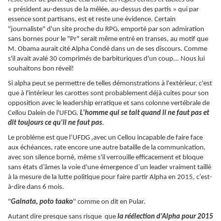
« président au-dessus de la mêlée, au-dessus des partis » qui par
essence sont partisans, est et reste une évidence. Certain
"journaliste" d'un site proche du RPG, emporté par son admiration
sans bornes pour le "Pr" serait même entré en transes, au motif que
M. Obama aurait cité Alpha Condé dans un de ses discours. Comme
s'il avait avalé 30 comprimés de barbituriques d'un coup... Nous lui
souhaitons bon réveil!
Si alpha peut se permettre de telles démonstrations à l'extérieur, c'est
que à l'intérieur les carottes sont probablement déjà cuites pour son
opposition avec le leadership erratique et sans colonne vertébrale de
Cellou Dalein de l'UFDG.
L'homme qui se tait quand il ne faut pas et
dit toujours ce qu'il ne faut pas
.
Le problème est que l’UFDG ,avec un Cellou incapable de faire face
aux échéances, rate encore une autre bataille de la communication,
avec son silence borné, même s'il verrouille efficacement et bloque
sans états d’âmes la voie d'une émergence d’un leader vraiment taillé
à la mesure de la lutte politique pour faire partir Alpha en 2015, c’est-
à-dire dans 6 mois.
"
Gainata, poto taako
" comme on dit en Pular.
Autant dire presque sans risque que
la réélection d’Alpha pour 2015