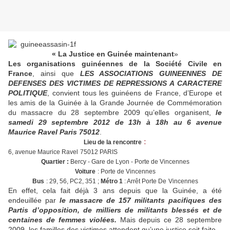
« La Justice en Guinée maintenant
»
Les organisations guinéennes de la Société Civile en
France
, ainsi que
LES ASSOCIATIONS GUINEENNES DE
DEFENSES DES VICTIMES DE REPRESSIONS A CARACTERE
POLITIQUE
, convient tous les guinéens de France, d’Europe et
les amis de la Guinée à la Grande Journée de Commémoration
du massacre du 28 septembre 2009 qu’elles organisent,
le
samedi 29 septembre 2012 de 13h à 18h au 6 avenue
Maurice Ravel Paris 75012
.
:
Lieu de la rencontre
6, avenue Maurice Ravel
75012 PARIS
Quartier :
Bercy - Gare de Lyon - Porte de Vincennes
Voiture
: Porte de Vincennes
Bus
: 29, 56, PC2, 351 ;
Métro 1
: Arrêt Porte De
Vincennes
En effet, cela fait déjà 3 ans depuis que la Guinée, a été
endeuillée par
le massacre de 157 militants pacifiques des
Partis d’opposition, de milliers de militants blessés et de
centaines de femmes violées.
Mais depuis ce 28 septembre
2009, les familles des victimes attendent qu’une justice soit faite.