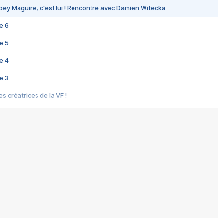
bey Maguire, c'est lui ! Rencontre avec Damien Witecka
e 6
e 5
e 4
e 3
s créatrices de la VF !
e 2
e 1
e Mektoub My Love arrive enfin ! Rencontre avec Shaïn Boumedine et Sal
i : après Toni en famille
elle réalise le bouleversant Dites lui que je l'aime
ais ! Rencontre autour de Vie privée de Rebecca Zlotowski