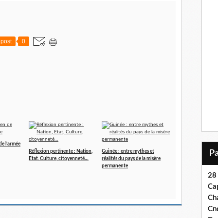
post
0
de l’armée
Réflexion pertinente : Nation,
Guinée : entre mythes et
Etat, Culture, citoyenneté…
réalités du pays de la misère
permanente
28
Ca
Ch
Cn