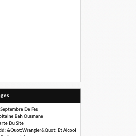
Pages
 Septembre De Feu
pitaine Bah Ousmane
arte Du Site
dd: &Quot;Wrangler&Quot; Et Alcool