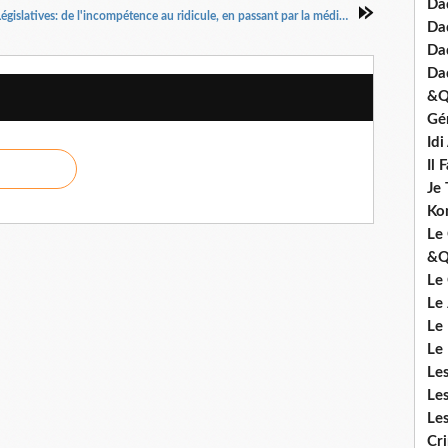
Dad
Législatives: de l'incompétence au ridicule, en passant par la médiocrité.
Da
Da
Da
&Q
Gé
Id
Il 
Je 
Ko
Le 
&Q
Le
Le
Le
Le
Le
Le
Le
Cr