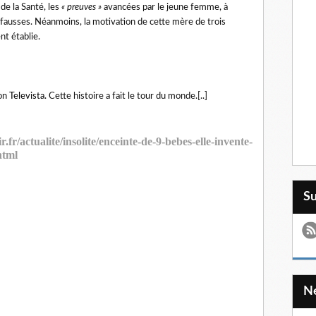
de la Santé, les
« preuves »
avancées par le jeune femme, à
fausses. Néanmoins, la motivation de cette mère de trois
nt établie.
ion
Televista
. Cette histoire a fait le tour du monde.[..]
.fr/actualite/insolite/enceinte-de-9-bebes-elle-invente-
html
S