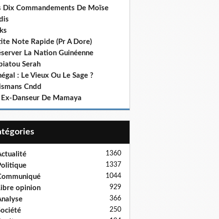
s Dix Commandements De Moïse
dis
ks
ite Note Rapide (Pr A Dore)
éserver La Nation Guinéenne
biatou Serah
égal : Le Vieux Ou Le Sage ?
lismans Cndd
 Ex-Danseur De Mamaya
Catégories
1360
ctualité
1337
olitique
1044
Communiqué
929
ibre opinion
366
nalyse
250
ociété