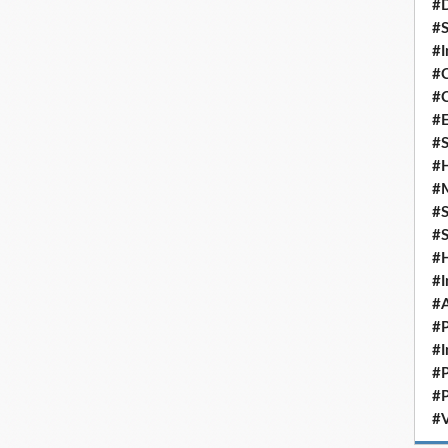
#D
#S
#I
#C
#C
#
#S
#H
#
#S
#S
#
#I
#A
#P
#I
#P
#P
#V