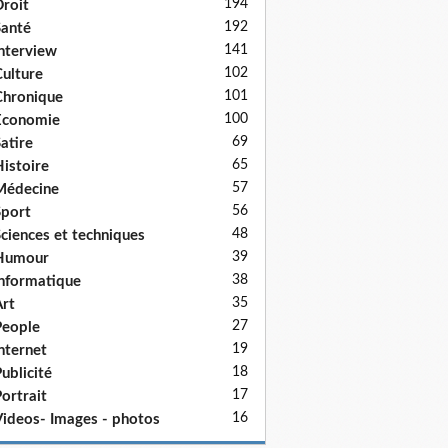
194
roit
192
anté
141
nterview
102
ulture
101
hronique
100
Economie
69
atire
65
istoire
57
Médecine
56
port
48
ciences et techniques
39
Humour
38
nformatique
35
rt
27
eople
19
nternet
18
ublicité
17
ortrait
16
ideos- Images - photos