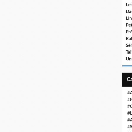
Le
Da
Lin
Pet
Pr
Ra
Sén
Ta
Un
#A
#P
#
#L
#A
#S