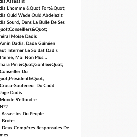
is Assassin!
dis L'homme &Quot;Fort&Quot;
dis Ould Wade Ould Abdelaziz
dis Sourd, Dans La Bulle De Ses
uot;Conseillers&Quot;
néral Moïse Dadis
i Amin Dadis, Dada Guinéen
Faut Interner Le Soldat Dadis
T'aime, Moi Non Plus...
mara Pm &Quot;Gonflé&Quot;
Conseiller Du
uot;Président&Quot;
 Croco-Souteneur Du Cndd
 Juge Dadis
 Monde S'effondre
 N°2
s Assassins Du Peuple
s Brutes
s Deux Compères Responsales De
imes