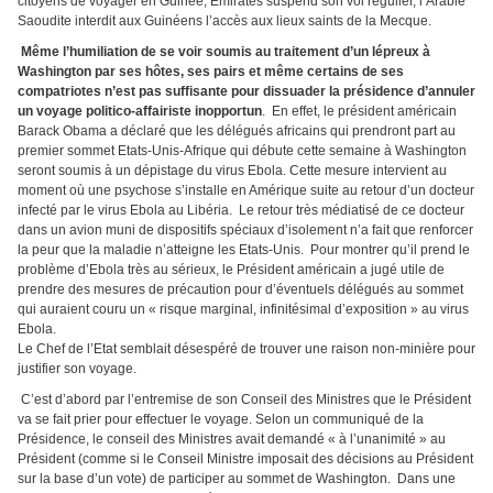
citoyens de voyager en Guinée, Emirates suspend son vol régulier, l’Arabie
Saoudite interdit aux Guinéens l’accès aux lieux saints de la Mecque.
Même l’humiliation de se voir soumis au traitement d’un lépreux à
Washington par ses hôtes, ses pairs et même certains de ses
compatriotes n’est pas suffisante pour dissuader la présidence d’annuler
un voyage politico-affairiste inopportun
. En effet, le président américain
Barack Obama a déclaré que les délégués africains qui prendront part au
premier sommet Etats-Unis-Afrique qui débute cette semaine à Washington
seront soumis à un dépistage du virus Ebola. Cette mesure intervient au
moment où une psychose s’installe en Amérique suite au retour d’un docteur
infecté par le virus Ebola au Libéria. Le retour très médiatisé de ce docteur
dans un avion muni de dispositifs spéciaux d’isolement n’a fait que renforcer
la peur que la maladie n’atteigne les Etats-Unis. Pour montrer qu’il prend le
problème d’Ebola très au sérieux, le Président américain a jugé utile de
prendre des mesures de précaution pour d’éventuels délégués au sommet
qui auraient couru un « risque marginal, infinitésimal d’exposition » au virus
Ebola.
Le Chef de l’Etat semblait désespéré de trouver une raison non-minière pour
justifier son voyage.
C’est d’abord par l’entremise de son Conseil des Ministres que le Président
va se fait prier pour effectuer le voyage. Selon un communiqué de la
Présidence, le conseil des Ministres avait demandé « à l’unanimité » au
Président (comme si le Conseil Ministre imposait des décisions au Président
sur la base d’un vote) de participer au sommet de Washington. Dans une