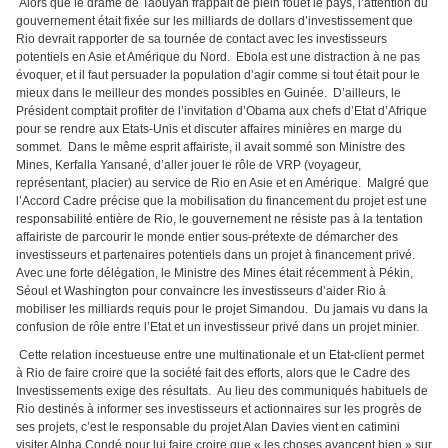
Alors que le drame de Taouyah frappait de plein fouet le pays, l’attention du
gouvernement était fixée sur les milliards de dollars d’investissement que
Rio devrait rapporter de sa tournée de contact avec les investisseurs
potentiels en Asie et Amérique du Nord. Ebola est une distraction à ne pas
évoquer, et il faut persuader la population d’agir comme si tout était pour le
mieux dans le meilleur des mondes possibles en Guinée. D’ailleurs, le
Président comptait profiter de l’invitation d’Obama aux chefs d’Etat d’Afrique
pour se rendre aux Etats-Unis et discuter affaires minières en marge du
sommet. Dans le même esprit affairiste, il avait sommé son Ministre des
Mines, Kerfalla Yansané, d’aller jouer le rôle de VRP (voyageur,
représentant, placier) au service de Rio en Asie et en Amérique. Malgré que
l’Accord Cadre précise que la mobilisation du financement du projet est une
responsabilité entière de Rio, le gouvernement ne résiste pas à la tentation
affairiste de parcourir le monde entier sous-prétexte de démarcher des
investisseurs et partenaires potentiels dans un projet à financement privé.
Avec une forte délégation, le Ministre des Mines était récemment à Pékin,
Séoul et Washington pour convaincre les investisseurs d’aider Rio à
mobiliser les milliards requis pour le projet Simandou. Du jamais vu dans la
confusion de rôle entre l’Etat et un investisseur privé dans un projet minier.
Cette relation incestueuse entre une multinationale et un Etat-client permet
à Rio de faire croire que la société fait des efforts, alors que le Cadre des
Investissements exige des résultats. Au lieu des communiqués habituels de
Rio destinés à informer ses investisseurs et actionnaires sur les progrès de
ses projets, c’est le responsable du projet Alan Davies vient en catimini
visiter Alpha Condé pour lui faire croire que « les choses avancent bien » sur