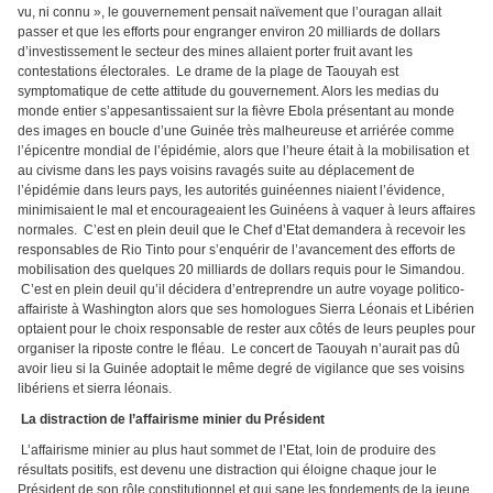
vu, ni connu », le gouvernement pensait naïvement que l’ouragan allait
passer et que les efforts pour engranger environ 20 milliards de dollars
d’investissement le secteur des mines allaient porter fruit avant les
contestations électorales. Le drame de la plage de Taouyah est
symptomatique de cette attitude du gouvernement. Alors les medias du
monde entier s’appesantissaient sur la fièvre Ebola présentant au monde
des images en boucle d’une Guinée très malheureuse et arriérée comme
l’épicentre mondial de l’épidémie, alors que l’heure était à la mobilisation et
au civisme dans les pays voisins ravagés suite au déplacement de
l’épidémie dans leurs pays, les autorités guinéennes niaient l’évidence,
minimisaient le mal et encourageaient les Guinéens à vaquer à leurs affaires
normales. C’est en plein deuil que le Chef d’Etat demandera à recevoir les
responsables de Rio Tinto pour s’enquérir de l’avancement des efforts de
mobilisation des quelques 20 milliards de dollars requis pour le Simandou.
C’est en plein deuil qu’il décidera d’entreprendre un autre voyage politico-
affairiste à Washington alors que ses homologues Sierra Léonais et Libérien
optaient pour le choix responsable de rester aux côtés de leurs peuples pour
organiser la riposte contre le fléau. Le concert de Taouyah n’aurait pas dû
avoir lieu si la Guinée adoptait le même degré de vigilance que ses voisins
libériens et sierra léonais.
La distraction de l’affairisme minier du Président
L’affairisme minier au plus haut sommet de l’Etat, loin de produire des
résultats positifs, est devenu une distraction qui éloigne chaque jour le
Président de son rôle constitutionnel et qui sape les fondements de la jeune