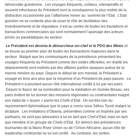
démocratie guinéenne. Les voyages fréquents, coûteux, intempestifs et
souvent infructueux du Président sont la conséquence la plus visible de la
distraction occasionnée par l’affairisme minier au sommet de l’Etat. L’Etat
guinéen ne se contente plus de jouer le rôle de facilitateur des
investissements et de régulateur, il est au centre de toutes les tractations et
transactions commerciales qui sont normalement l’apanage des acteurs
privés ou paraétatiques du secteur.
Le Président est devenu le démarcheur-en-chef et le PDG des Mines
et
se trouve au premier plan de toutes les transactions majeures dans le
secteur. Malgré que les communiqués de la présidence présentent les
voyages fréquents du Président comme des visites officielles, en réalité les
déplacements sont motivés par des affaires parfois opaques autour de la
manne minière du pays. Depuis le début de son mandat, le Président a
voyagé en trois ans plus que la moyenne d’un Président de pays pauvre. Le
Président n’a pourtant aucun rôle international confié à lui par ses pairs.
Depuis le fiasco de sa nomination pour la médiation en Guinée Bissau, ses
pairs évitent de lui donner des missions régionales ou continentales malgré
son statut de « doyen » parmi les Chefs d’Etat. On est très loin du
rayonnement diplomatique que le pays a connu sous Sékou Touré malgré la
dictature. Les invitations d’Obama, présentées comme un trophée par ses
partisans, ne sont pas adressées à lui en tant que Chef d’Etat, mais en tant
que membre d’un groupe de Chefs d’Etat. En dehors des présidences
tournantes de la Mano River Union ou de l’Union Africaine, aucun rôle de
leadership continental ne lui est confié. Au contraire, les sorties