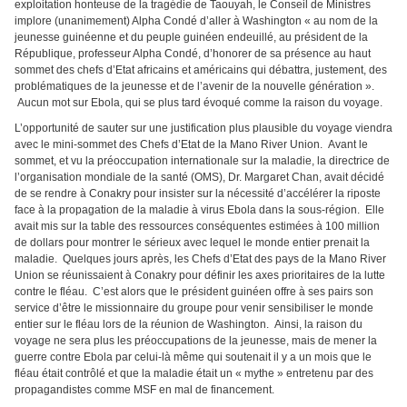
exploitation honteuse de la tragédie de Taouyah, le Conseil de Ministres
implore (unanimement) Alpha Condé d’aller à Washington « au nom de la
jeunesse guinéenne et du peuple guinéen endeuillé, au président de la
République, professeur Alpha Condé, d’honorer de sa présence au haut
sommet des chefs d’Etat africains et américains qui débattra, justement, des
problématiques de la jeunesse et de l’avenir de la nouvelle génération ».
Aucun mot sur Ebola, qui se plus tard évoqué comme la raison du voyage.
L’opportunité de sauter sur une justification plus plausible du voyage viendra
avec le mini-sommet des Chefs d’Etat de la Mano River Union. Avant le
sommet, et vu la préoccupation internationale sur la maladie, la directrice de
l’organisation mondiale de la santé (OMS), Dr. Margaret Chan, avait décidé
de se rendre à Conakry pour insister sur la nécessité d’accélérer la riposte
face à la propagation de la maladie à virus Ebola dans la sous-région. Elle
avait mis sur la table des ressources conséquentes estimées à 100 million
de dollars pour montrer le sérieux avec lequel le monde entier prenait la
maladie. Quelques jours après, les Chefs d’Etat des pays de la Mano River
Union se réunissaient à Conakry pour définir les axes prioritaires de la lutte
contre le fléau. C’est alors que le président guinéen offre à ses pairs son
service d’être le missionnaire du groupe pour venir sensibiliser le monde
entier sur le fléau lors de la réunion de Washington. Ainsi, la raison du
voyage ne sera plus les préoccupations de la jeunesse, mais de mener la
guerre contre Ebola par celui-là même qui soutenait il y a un mois que le
fléau était contrôlé et que la maladie était un « mythe » entretenu par des
propagandistes comme MSF en mal de financement.