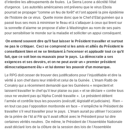
d’interdire les attroupements de foules. La Sierra Leone a décrété l'état
d'urgence. Les autorités américaines ont prévenu que le virus Ebola
pourrait se propager "comme un feu de forêt" et l’ont appelé la pire épidémie
de l'histoire de ce virus. Quelle ironie donc que le Chef d’Etat guinéen qui a
passé tous ses mois à minimiser le fleau et à s’attaquer à ceux qui tirent sur
la sonnette d’alarme se propose d’aller à Washington au nom de ses pairs
pour sensibiliser le monde sur la maladie et solliciter un appui conséquent.
On entend souvent dire qu’il faut laisser le Président travailler et surtout
ne pas le critiquer. Ceci se comprend si les amis et alliés du Président le
conseillaient bien et ne se limitaient à l’encenser et applaudir tout ce qu’il
fait, que ce soit bon ou mauvais pour le pays. La démocratie a ses
exigences et ses devoirs, et on ne peut avoir un « premier président
démocratiquement élu » et lui donner les pouvoir d’un monarque.
Le RPG doit cesser de trouver des justifications pour l’injustifiable et dire la
vérité á son chef dans leur intérêt et celui de la Guinée. L’Imam Ratib de
Conakry qui a récemment demandé que les Guinéens « respectent et
laissent travailler le chef qu’il leur plaise ou pas » et se déclare « contre tous
ceux ne veulent pas qu’Alpha Condé travaille ». Le président détient
l’armée et contrôle tous les pouvoirs (exécutif, législatif et judiciaire). Rien –
en tout cas pas l’opposition moribonde en face – n’empêche le Président de
travailler s’il veut travailler pour le pays. L’Imam aurait pu utiliser l’occasion
de la prière de l’Id al Fitr qu’il avait officié avec le Président pour lui dire
certaines vérités neutres. De même, le Président de l’Assemblée Nationale
avait déclaré lors de la clôture de la session des lois de l’Assemblée