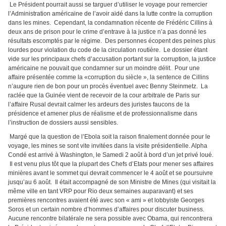
Le Président pourrait aussi se targuer d’utiliser le voyage pour remercier
l’Administration américaine de l’avoir aidé dans la lutte contre la corruption
dans les mines. Cependant, la condamnation récente de Frédéric Cillins à
deux ans de prison pour le crime d’entrave à la justice n’a pas donné les
résultats escomptés par le régime. Des personnes écopent des peines plus
lourdes pour violation du code de la circulation routière. Le dossier étant
vide sur les principaux chefs d’accusation portant sur la corruption, la justice
américaine ne pouvait que condamner sur un moindre délit. Pour une
affaire présentée comme la «corruption du siècle », la sentence de Cillins
n’augure rien de bon pour un procès éventuel avec Benny Steinmetz. La
raclée que la Guinée vient de recevoir de la cour arbitrale de Paris sur
l’affaire Rusal devrait calmer les ardeurs des juristes faucons de la
présidence et amener plus de réalisme et de professionnalisme dans
l’instruction de dossiers aussi sensibles.
Margé que la question de l’Ebola soit la raison finalement donnée pour le
voyage, les mines se sont vite invitées dans la visite présidentielle. Alpha
Condé est arrivé à Washington, le Samedi 2 août à bord d’un jet privé loué.
Il est venu plus tôt que la plupart des Chefs d’Etats pour mener ses affaires
minières avant le sommet qui devrait commencer le 4 août et se poursuivre
jusqu’au 6 août. Il était accompagné de son Ministre de Mines (qui visitait la
même ville en tant VRP pour Rio deux semaines auparavant) et ses
premières rencontres avaient été avec son « ami » et lobbyiste Georges
Soros et un certain nombre d’hommes d’affaires pour discuter business.
Aucune rencontre bilatérale ne sera possible avec Obama, qui rencontrera