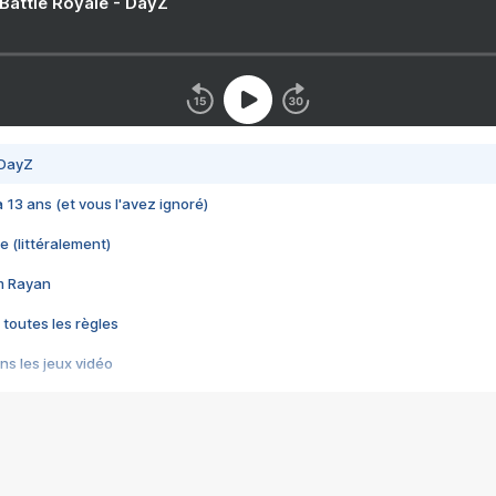
 Battle Royale - DayZ
 DayZ
 a 13 ans (et vous l'avez ignoré)
e (littéralement)
im Rayan
 toutes les règles
s les jeux vidéo
us choquant de Rockstar ? - Le scandale BULLY
e plus moche de Steam
du RÊVE tourne au CAUCHEMAR