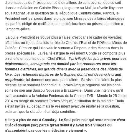
diplomatiques du Président ont été émaillées de controverse, que ce soit
dans la médiation en Guinée Bissau, la guerre au Mali, la révolte libyenne
sous Kadhafi, et la question de la République Centrafricaine. Parfois, le
Président met les pieds dans le plat et son Ministre des affaires étrangères
est parfois obligé de rectifier certaines déclarations ou prises de position à
l’emporte-pièce.
Là où le Président se trouve plus à l’aise, c’est dans le cadre de voyages
affairistes où il joue à la fois le rôle de Chef de l’Etat et de PDG des Mines de
Guinée. C’est ce qui lui a valu le surnom « Empereur des Mines » dans la
presse spécialisée. La réalité est que le Président Condé se comporte plus
en chef d’entreprise qu’en Chef d’Etat.
Il privilégie les jets privés pour ses
déplacements, son agenda est dominé par les rencontres avec les
hommes d’affaires, les grands diners avec la jetset dans des hôtels de
luxe. Les richesses minières de la Guinée, dont il est devenu le grand
propriétaire
, lui donnent une aura particulière. Sa visite d’affaires la plus
récente est le sommet économique Forbes Afrique organisé par les bons
soins de son ami Sassou Nguesso à Brazzaville. Dans une interview qu’il
avait accordée à la Antoine Fontenau de la Chaine TV5 – Monde le 25 Juillet
2014 en marge du sommet Forbes Afrique, la situation de la maladie Ebola
s’était invitée au débat, mais le Président avait vite relativisé la question,
estimant que la situation était déjà contrôlée:
« I
l n’y a plus de cas à Conakry. Le Seul point noir qui reste encore c’est
Guéckédougou (sic) parce qu’au début il y avait trois villages qui
n’acceptaient pas que les médecins y viennent
».