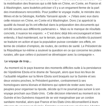
la mobilisation des finances qui a été faite en Chine, en Corée, en France et
à Washington, sans toutefois préciser s’il y a un engament ferme de la part
des investisseurs rencontrés. Pour justifier le voyage inutile, le ministre des
Mines et de la Géologie, Kerfalla Yansané ajoute : « J’étais avec eux dans
cette mission en Chine, en Corée et à Washington. Donc j’ai apprécié la
qualité du travail qu’ils ont effectué dans la préparation des documents qui
ont été soumis aux différents partenaires ». Mais vu le manque de résultats
concrets, il nuance les espoirs : « C’est donc déjà très encourageant et bien
entendu, il faut maintenant, sur le terrain, que toutes ces activités-là puissent
se traduire en action et que la population puisse constater ces effets, en
terme de création d’emplois, de routes, de centres de santé. Le Président de
la République lui-même a soulevé la question en ce qui concerne les pistes
rurales, afin que celles-ci puissent se développer avec la compagnie ».
Le voyage de trop…
Au moment où le pays traverse des moments difficiles suite à la persistance
de l’épidémie Ebola et le drame de Taouyah, alors que tous les feux de
l’actualité négative sur la fièvre Ebola sont braqués sur la Guinée et ses
deux voisins proches, le Président guinéen, contrairement à ses
homologues sierra léonais et libériens qui optent de rester avec leurs
peuples pour organiser la riposte, décide qu’il ne pourrait pas sursoir à son
voyage prochain aux Etats-Unis. Cette décision intervient au moment où la
Guinée et les Guinéens risquent de se voir marginaliser par un cordon
sanitaire mondial, alors que France et les Etats-Unis déconseillent à leurs