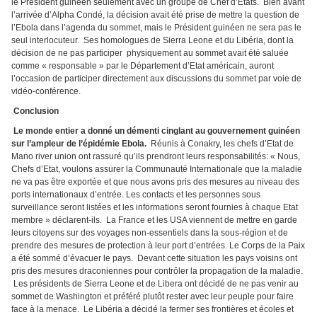
le Président guinéen seulement avec un groupe de Chef d’Etats. Bien avant
l’arrivée d’Alpha Condé, la décision avait été prise de mettre la question de
l’Ebola dans l’agenda du sommet, mais le Président guinéen ne sera pas le
seul interlocuteur. Ses homologues de Sierra Leone et du Libéria, dont la
décision de ne pas participer physiquement au sommet avait été saluée
comme « responsable » par le Département d’Etat américain, auront
l’occasion de participer directement aux discussions du sommet par voie de
vidéo-conférence.
Conclusion
Le monde entier a donné un démenti cinglant au gouvernement guinéen
sur l’ampleur de l’épidémie Ebola.
Réunis à Conakry, les chefs d’Etat de
Mano river union ont rassuré qu’ils prendront leurs responsabilités: « Nous,
Chefs d’Etat, voulons assurer la Communauté Internationale que la maladie
ne va pas être exportée et que nous avons pris des mesures au niveau des
ports internationaux d’entrée. Les contacts et les personnes sous
surveillance seront listées et les informations seront fournies à chaque Etat
membre » déclarent-ils. La France et les USA viennent de mettre en garde
leurs citoyens sur des voyages non-essentiels dans la sous-région et de
prendre des mesures de protection à leur port d’entrées. Le Corps de la Paix
a été sommé d’évacuer le pays. Devant cette situation les pays voisins ont
pris des mesures draconiennes pour contrôler la propagation de la maladie.
Les présidents de Sierra Leone et de Libera ont décidé de ne pas venir au
sommet de Washington et préféré plutôt rester avec leur peuple pour faire
face à la menace. Le Libéria a décidé la fermer ses frontières et écoles et