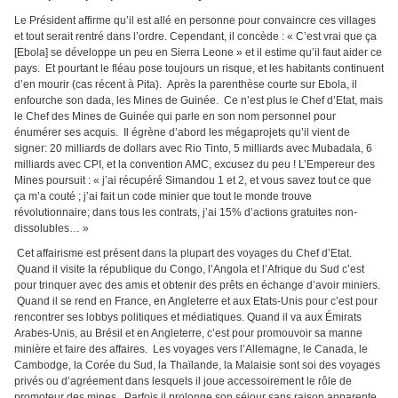
Le Président affirme qu’il est allé en personne pour convaincre ces villages
et tout serait rentré dans l’ordre. Cependant, il concède : « C’est vrai que ça
[Ebola] se développe un peu en Sierra Leone » et il estime qu’il faut aider ce
pays. Et pourtant le fléau pose toujours un risque, et les habitants continuent
d’en mourir (cas récent à Pita). Après la parenthèse courte sur Ebola, il
enfourche son dada, les Mines de Guinée. Ce n’est plus le Chef d’Etat, mais
le Chef des Mines de Guinée qui parle en son nom personnel pour
énumérer ses acquis. Il égrène d’abord les mégaprojets qu’il vient de
signer: 20 milliards de dollars avec Rio Tinto, 5 milliards avec Mubadala, 6
milliards avec CPI, et la convention AMC, excusez du peu ! L’Empereur des
Mines poursuit : « j’ai récupéré Simandou 1 et 2, et vous savez tout ce que
ça m’a couté ; j’ai fait un code minier que tout le monde trouve
révolutionnaire; dans tous les contrats, j’ai 15% d’actions gratuites non-
dissolubles… »
Cet affairisme est présent dans la plupart des voyages du Chef d’Etat.
Quand il visite la république du Congo, l’Angola et l’Afrique du Sud c’est
pour trinquer avec des amis et obtenir des prêts en échange d’avoir miniers.
Quand il se rend en France, en Angleterre et aux Etats-Unis pour c’est pour
rencontrer ses lobbys politiques et médiatiques. Quand il va aux Émirats
Arabes-Unis, au Brésil et en Angleterre, c’est pour promouvoir sa manne
minière et faire des affaires. Les voyages vers l’Allemagne, le Canada, le
Cambodge, la Corée du Sud, la Thaïlande, la Malaisie sont soi des voyages
privés ou d’agréement dans lesquels il joue accessoirement le rôle de
promoteur des mines. Parfois il prolonge son séjour sans raison apparente