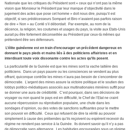
Nationale que les critiques du Président sont « ceux qui n’ont pas la même
vision que Monsieur le Président par leur manque d’objectivité dans le
jugement des actes que pose cet homme » doit nous dire, puisqu’il est
objectif, si ses prédécesseurs Somparé et Biro n’avaient pas parfois raison
de dire « Non » au Conté s’il débordait. Par exemple, au nom de la
décence, la religion, les coutumes et usages du pays, la visite aux Etats-Unis
aurait pu être fortement déconseillée au Président par ceux-là mêmes qui
prétendent être ses défenseurs.
L’élite guinéenne est en train d’encourager un précédent dangereux en
donnant le pays pieds et mains liés à des politiciens affairistes et en
interdisant toute voix dissonante contre les actes qu’ils posent
.
La particularité de la Guinée est que les mines sont la vache laitière des
politiciens. Dans un pays pauvre ou les consciences se vendent au plus
offrant, quiconque contrôle les mines n’aura pas besoin de s’encombrer de
démocratie. L’argent des mines assure la victoire politique et le soutien des
lobbys politico-médiatiques associés aux multinationales minières suffit pour
se donner une aura de crédibilité. C’est pourquoi, dans ses décisions de
voyager ou non quand le pays est en difficulté, le Chef de l’Etat ne craint
aucune répercussion ou réprobation populaire, une chute dans les
sondages d’opinion, ou des votes de sanctions suffisantes pour le mettre
son pouvoir en difficulté. Ceux qui refusent de dire la vérité au pouvoir
simplement à cause des prébendes qu’ils reçoivent ou espèrent recevoir du
régime ne rendent pas service à la Guinée. Ils doivent savoir qu’il n’y a pas
de démocratie sans alternance. Les habitudes encouragées sous un régime