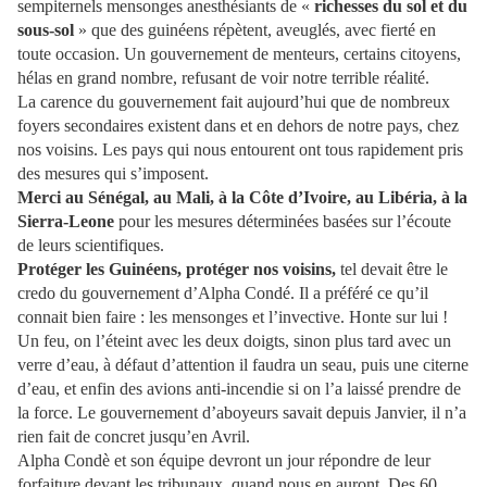
sempiternels mensonges anesthésiants de «
richesses du sol et du
sous-sol
» que des guinéens répètent, aveuglés, avec fierté en
toute occasion. Un gouvernement de menteurs, certains citoyens,
hélas en grand nombre, refusant de voir notre terrible réalité.
La carence du gouvernement fait aujourd’hui que de nombreux
foyers secondaires existent dans et en dehors de notre pays, chez
nos voisins. Les pays qui nous entourent ont tous rapidement pris
des mesures qui s’imposent.
Merci au Sénégal, au Mali, à la Côte d’Ivoire, au Libéria, à la
Sierra-Leone
pour les mesures déterminées basées sur l’écoute
de leurs scientifiques.
Protéger les Guinéens, protéger nos voisins,
tel devait être le
credo du gouvernement d’Alpha Condé. Il a préféré ce qu’il
connait bien faire : les mensonges et l’invective. Honte sur lui !
Un feu, on l’éteint avec les deux doigts, sinon plus tard avec un
verre d’eau, à défaut d’attention il faudra un seau, puis une citerne
d’eau, et enfin des avions anti-incendie si on l’a laissé prendre de
la force. Le gouvernement d’aboyeurs savait depuis Janvier, il n’a
rien fait de concret jusqu’en Avril.
Alpha Condè et son équipe devront un jour répondre de leur
forfaiture devant les tribunaux, quand nous en auront. Des 60