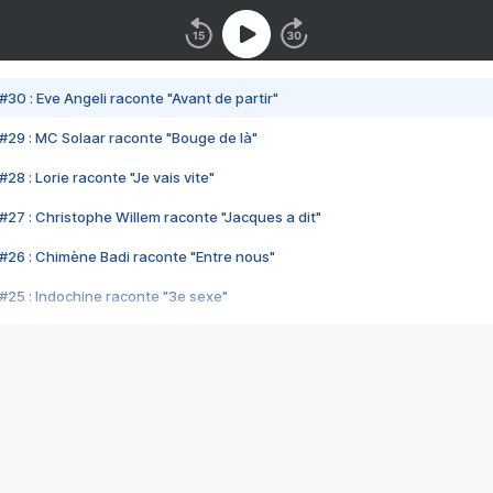
#30 : Eve Angeli raconte "Avant de partir"
#29 : MC Solaar raconte "Bouge de là"
28 : Lorie raconte "Je vais vite"
#27 : Christophe Willem raconte "Jacques a dit"
#26 : Chimène Badi raconte "Entre nous"
#25 : Indochine raconte "3e sexe"
#24 : Zaho raconte "C'est chelou"
#23 : Patrick Bruel raconte "Au café des délices"
#22 : Kyo raconte "Le chemin"
#21 : Nolwenn Leroy raconte "Cassé"