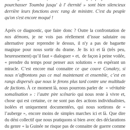
pourchasser Toumba jusqu' à l' éternité » sont bien silencieux
derrière leurs fonctions avec rang de ministre. C'est du peuple
qu'on s'est encore moqué !
Après ce diagnostic, que faire donc ? Outre la confrontation de
nos démons
, je ne vois pas réellement d’issue salutaire ou
alternative pour reprendre le dessus, il n'y a pas de baguette
magique pour nous sortir du drame. Je lis ici et là (très peu,
heureusement) qu’il faut « dialoguer » et, de façon à peine voilée,
« prendre du temps pour penser aux solutions » en espérant un
miracle. C’est encore mal connaitre
ce que couve Conakry
,
si
nous n’affrontons pas ce mal maintenant et ensemble, c’est en
rangs dispersés que nous le ferons plus tard contre une multitude
de factions.
À ce moment là, nous pourrons parler de «
véritable
somalisation » : l’autre pire scénario
qui nous reste à vivre et,
chose qui est certaine, ce ne sont pas des actions individualistes,
isolées et uniquement documentées, qui nous sortirons de «
l’auberge », encore moins de simples marches ici et là. Que dire
du déni collectif que nous pratiquons si bien avec des déclarations
du genre « la Guinée ne risque pas de connaitre de guerre comme