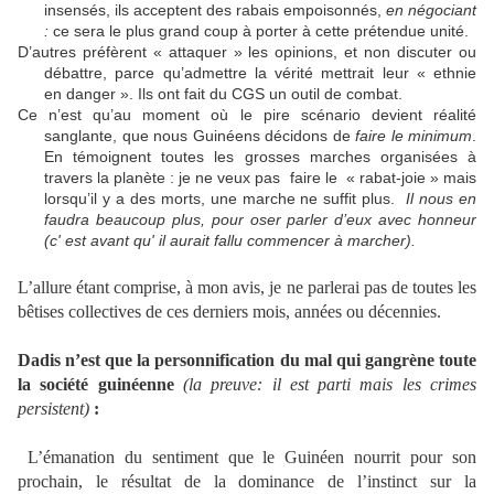
insensés, ils acceptent des rabais empoisonnés,
en négociant
:
ce sera le plus grand coup à porter à cette prétendue unité.
D’autres préfèrent « attaquer » les opinions, et non discuter ou
débattre, parce qu’admettre la vérité mettrait leur « ethnie
en danger ». Ils ont fait du CGS un outil de combat.
Ce n’est qu’au moment où le pire scénario devient réalité
sanglante, que nous Guinéens décidons de
faire le minimum
.
En témoignent toutes les grosses marches organisées à
travers la planète : je ne veux pas faire le « rabat-joie » mais
lorsqu’il y a des morts, une marche ne suffit plus.
Il nous en
faudra beaucoup plus, pour oser parler d’eux avec honneur
(c' est avant qu' il aurait fallu commencer à marcher).
L’allure étant comprise, à mon avis, je ne parlerai pas de toutes les
bêtises collectives de ces derniers mois, années ou décennies.
Dadis n’est que la personnification du mal qui gangrène toute
la société guinéenne
(la preuve: il est parti mais les crimes
persistent)
:
L’émanation du sentiment que le Guinéen nourrit pour son
prochain, le résultat de la dominance de l’instinct sur la