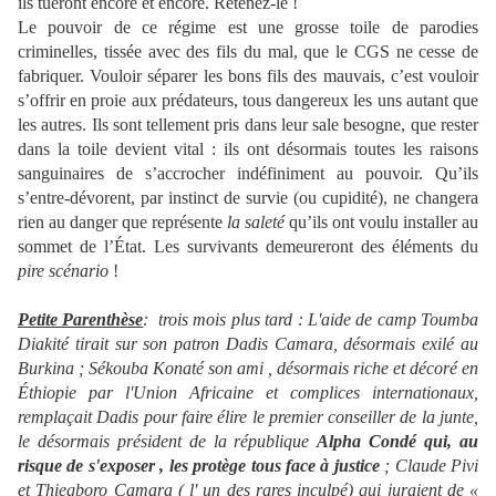
ils tueront encore et encore. Retenez-le !
Le pouvoir de ce régime est une grosse toile de parodies
criminelles, tissée avec des fils du mal, que le CGS ne cesse de
fabriquer. Vouloir séparer les bons fils des mauvais, c’est vouloir
s’offrir en proie aux prédateurs, tous dangereux les uns autant que
les autres. Ils sont tellement pris dans leur sale besogne, que rester
dans la toile devient vital : ils ont désormais toutes les raisons
sanguinaires de s’accrocher indéfiniment au pouvoir. Qu’ils
s’entre-dévorent, par instinct de survie (ou cupidité), ne changera
rien au danger que représente
la saleté
qu’ils ont voulu installer au
sommet de l’État. Les survivants demeureront des éléments du
pire scénario
!
Petite Parenthèse
: trois mois plus tard : L'aide de camp Toumba
Diakité tirait sur son patron Dadis Camara, désormais exilé au
Burkina ; Sékouba Konaté son ami , désormais riche et décoré en
Éthiopie par l'Union Africaine et complices internationaux,
remplaçait Dadis pour faire élire le premier conseiller de la junte,
le désormais président de la république
Alpha Condé qui, au
risque de s'exposer , les protège tous face à justice
; Claude Pivi
et Thiegboro Camara ( l' un des rares inculpé) qui juraient de «