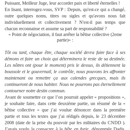
Puissant, Meilleur Juge, leur accorder paix et liberté éternelles !
En lisant, interrogez-vous, SVP : Depuis, qu'est-ce qui a changé,
outre quelques noms, titres ou sigles et qu'avons nous fait
individuellement et collectivement ? N'est-il pas temps que
chacun reconnaisse et assume sa part de responsabilité ?
« Point de négociation, il faut arrêter la bêtise collective (2eme
partie)» :
Tôt ou tard, chaque être, chaque société devra faire face à ses
démons et faire un choix qui déterminera le reste de sa destinée.
Les nôtres ont (pour le moment) pris le dessus, ils détiennent la
boussole et le gouvernail, le contrôle, nous pouvons les affronter
maintenant ou remettre ça aux calendes grecques, mais ils
continueront de nous habiter. Nous ne pourrons pas éternellement
contourner notre destin commun.
Avant de soumettre ce que l’on pourrait appeler « propositions »,
je souhaite faire, dans cette deuxième partie, un résumé de la «
bêtise collective » que j’ai voulue dénoncer dans la première
partie et tous les textes que j’ai rédigés depuis, le 23 décembre
2008 (date de la prise du pouvoir par les militaires du CNDD ).
J’avais voulu la consacrer à la
bête en furie
, dénommée Dadis,