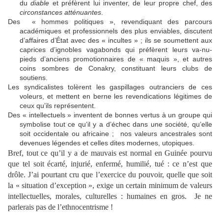
du
diable
et préfèrent lui inventer, de leur propre chef, des
circonstances atténuantes
.
Des « hommes politiques », revendiquant des parcours
académiques et professionnels des plus enviables, discutent
d’affaires d’État avec des « incultes » ; ils se soumettent aux
caprices d’ignobles vagabonds qui préfèrent leurs va-nu-
pieds d’anciens promotionnaires de « maquis », et autres
coins sombres de Conakry, constituant leurs clubs de
soutiens.
Les syndicalistes tolèrent les gaspillages outranciers de ces
voleurs, et mettent en berne les revendications légitimes de
ceux qu’ils représentent.
Des « intellectuels » inventent de bonnes vertus à un groupe qui
symbolise tout ce qu’il y a d’échec dans une société, qu’elle
soit occidentale ou africaine ; nos valeurs ancestrales sont
devenues légendes et celles dites modernes, utopiques.
Bref, tout ce qu’il y a de mauvais est normal en Guinée pourvu
que tel soit écarté, injurié, enfermé, humilié, tué : ce n’est que
drôle. J’ai pourtant cru que l’exercice du pouvoir, quelle que soit
la « situation d’exception », exige un certain minimum de valeurs
intellectuelles, morales, culturelles : humaines en gros. Je ne
parlerais pas de l’ethnocentrisme !