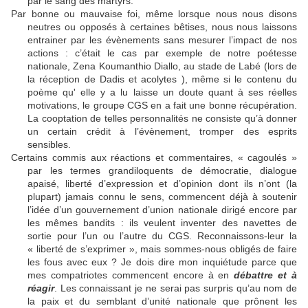
par le sang des martyrs.
Par bonne ou mauvaise foi, même lorsque nous nous disons
neutres ou opposés à certaines bêtises, nous nous laissons
entrainer par les évènements sans mesurer l’impact de nos
actions : c’était le cas par exemple de notre poétesse
nationale, Zena Koumanthio Diallo, au stade de Labé (lors de
la réception de Dadis et acolytes ), même si le contenu du
poème qu' elle y a lu laisse un doute quant à ses réelles
motivations, le groupe CGS en a fait une bonne récupération.
La cooptation de telles personnalités ne consiste qu’à donner
un certain crédit à l’évènement, tromper des esprits
sensibles.
Certains commis aux réactions et commentaires, « cagoulés »
par les termes grandiloquents de démocratie, dialogue
apaisé, liberté d’expression et d’opinion dont ils n’ont (la
plupart) jamais connu le sens, commencent déjà à soutenir
l’idée d’un gouvernement d’union nationale dirigé encore par
les mêmes bandits : ils veulent inventer des navettes de
sortie pour l’un ou l’autre du CGS. Reconnaissons-leur la
« liberté de s’exprimer », mais sommes-nous obligés de faire
les fous avec eux ? Je dois dire mon inquiétude parce que
mes compatriotes commencent encore à en
débattre et à
réagir
. Les connaissant je ne serai pas surpris qu’au nom de
la paix et du semblant d’unité nationale que prônent les