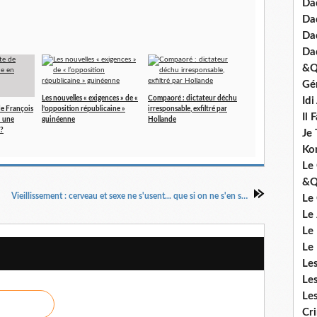
Dad
Da
Da
Da
&Q
Gé
Les nouvelles « exigences » de «
Compaoré : dictateur déchu
Id
de François
l’opposition républicaine »
irresponsable, exfiltré par
Il 
: une
guinéenne
Hollande
?
Je 
Ko
Le 
&Q
Vieillissement : cerveau et sexe ne s'usent... que si on ne s'en sert pas
Le
Le
Le
Le
Le
Le
Le
Cr