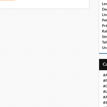
Le
Da
Lin
Pet
Pr
Ra
Sén
Ta
Un
#A
#P
#
#L
#A
#S