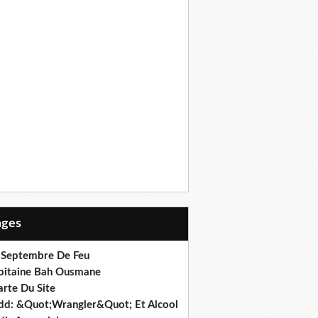
Pages
 Septembre De Feu
pitaine Bah Ousmane
arte Du Site
dd: &Quot;Wrangler&Quot; Et Alcool