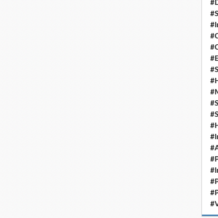
#D
#S
#I
#C
#C
#
#S
#H
#
#S
#S
#
#I
#A
#P
#I
#P
#P
#V