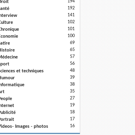
194
roit
192
anté
141
nterview
102
ulture
101
hronique
100
Economie
69
atire
65
istoire
57
Médecine
56
port
48
ciences et techniques
39
Humour
38
nformatique
35
rt
27
eople
19
nternet
18
ublicité
17
ortrait
16
ideos- Images - photos