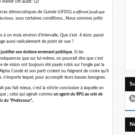
mener cet audit.’ (2)
s forces démocratiques de Guinée (UFDG)
a affirmé jeudi que
lections,
sous certaines conditions…Nous sommes prêts
s à un mois environ d’intervalle. Que s’est -il donc passé
ge aussi radicalement de point de vue ?
 justifier son énième errement politique
. Si les
nséquences que sur lui-même, on pourrait dire que c’est
 de vision ont toujours été payés rubis sur l’ongle par la
ha Condé et son parti croient ou feignent de croire qu’il
e, n’importe lequel, pour accomplir leurs basses besognes.
S
 pas fait mieux, c’est la stricte conclusion à laquelle on
que ; celui qui agirait comme
un agent du RPG au sein de
és du "Professeur"..