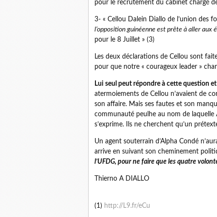
pour le recrutement du cabinet chargé de 
3- « Cellou Dalein Diallo de l’union de
l’opposition guinéenne est prête à aller aux é
pour le 8 Juillet » (3)
Les deux déclarations de Cellou sont faite
pour que notre « courageux leader » chan
Lui seul peut répondre à cette question et
atermoiements de Cellou n’avaient de co
son affaire. Mais ses fautes et son manque
communauté peulhe au nom de laquelle Alp
s’exprime. Ils ne cherchent qu’un prétext
Un agent souterrain d’Alpha Condé n’aurait
arrive en suivant son cheminement politi
l’UFDG, pour ne faire que les quatre volont
Thierno A DIALLO
(1)
http://L9.fr/eCu