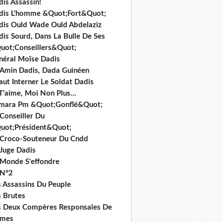
is Assassin!
dis L'homme &Quot;Fort&Quot;
dis Ould Wade Ould Abdelaziz
dis Sourd, Dans La Bulle De Ses
uot;Conseillers&Quot;
néral Moïse Dadis
i Amin Dadis, Dada Guinéen
Faut Interner Le Soldat Dadis
T'aime, Moi Non Plus...
mara Pm &Quot;Gonflé&Quot;
Conseiller Du
uot;Président&Quot;
 Croco-Souteneur Du Cndd
 Juge Dadis
 Monde S'effondre
 N°2
s Assassins Du Peuple
s Brutes
s Deux Compères Responsales De
imes