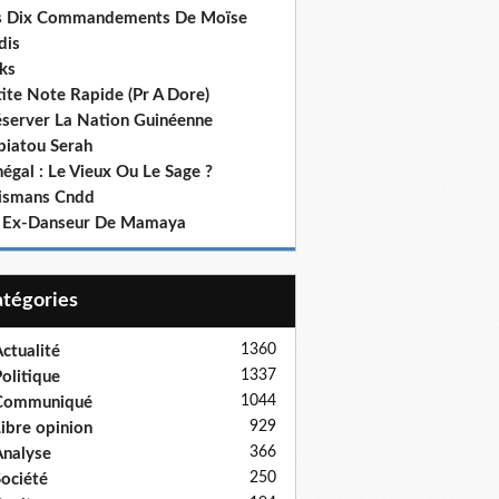
s Dix Commandements De Moïse
dis
ks
ite Note Rapide (Pr A Dore)
éserver La Nation Guinéenne
biatou Serah
égal : Le Vieux Ou Le Sage ?
lismans Cndd
 Ex-Danseur De Mamaya
Catégories
1360
ctualité
1337
olitique
1044
Communiqué
929
ibre opinion
366
nalyse
250
ociété