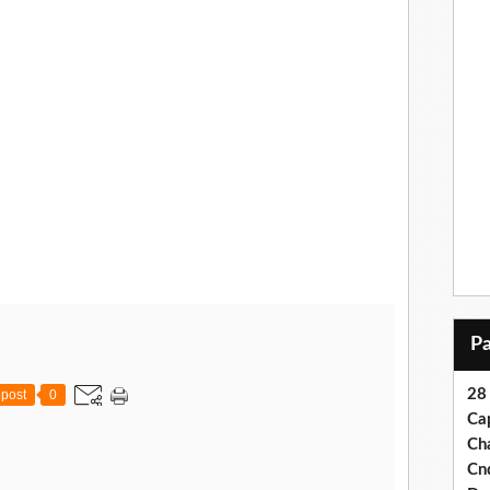
28
post
0
Ca
Ch
Cn