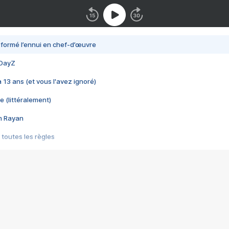
nsformé l’ennui en chef-d’œuvre
 DayZ
 a 13 ans (et vous l'avez ignoré)
e (littéralement)
im Rayan
 toutes les règles
s les jeux vidéo
us choquant de Rockstar ? - Le scandale BULLY
e plus moche de Steam
du RÊVE tourne au CAUCHEMAR
pendant 8 heures