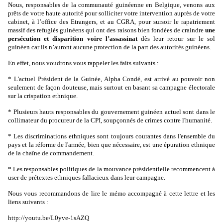
Nous, responsables de la communauté guinéenne en Belgique, venons aux
prêts de votre haute autorité pour solliciter votre intervention auprès de votre
cabinet, à l’office des Etrangers, et au CGRA, pour sursoir le rapatriement
massif des refugiés guinéens qui ont des raisons bien fondées de craindre
une
persécution et disparition voire l’assassinat
dès leur retour sur le sol
guinéen car ils n’auront aucune protection de la part des autorités guinéens.
En effet, nous voudrons vous rappeler les faits suivants :
* L'actuel Président de la Guinée, Alpha Condé, est arrivé au pouvoir non
seulement de façon douteuse, mais surtout en basant sa campagne électorale
sur la crispation ethnique.
* Plusieurs hauts responsables du gouvernement guinéen actuel sont dans le
collimateur du procureur de la CPI, soupçonnés de crimes contre l'humanité.
* Les discriminations ethniques sont toujours courantes dans l'ensemble du
pays et la réforme de l'armée, bien que nécessaire, est une épuration ethnique
de la chaîne de commandement.
* Les responsables politiques de la mouvance présidentielle recommencent à
user de prétextes ethniques fallacieux dans leur campagne.
Nous vous recommandons de lire le mémo accompagné à cette lettre et les
liens suivants :
http://youtu.be/L0yve-1sAZQ