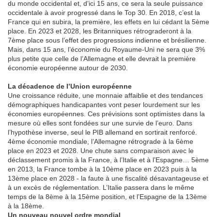
du monde occidental et, d’ici 15 ans, ce sera la seule puissance
occidentale à avoir progressé dans le Top 30. En 2018, c’est la
France qui en subira, la première, les effets en lui cédant la 5ème
place. En 2023 et 2028, les Britanniques rétrograderont à la
7ème place sous l’effet des progressions indienne et brésilienne.
Mais, dans 15 ans, l’économie du Royaume-Uni ne sera que 3%
plus petite que celle de l’Allemagne et elle devrait la première
économie européenne autour de 2030.
La décadence de l’Union européenne
Une croissance réduite, une monnaie affaiblie et des tendances
démographiques handicapantes vont peser lourdement sur les
économies européennes. Ces prévisions sont optimistes dans la
mesure où elles sont fondées sur une survie de l’euro. Dans
l’hypothèse inverse, seul le PIB allemand en sortirait renforcé.
4ème économie mondiale, l’Allemagne rétrograde à la 6ème
place en 2023 et 2028. Une chute sans comparaison avec le
déclassement promis à la France, à l’Italie et à l’Espagne… 5ème
en 2013, la France tombe à la 10ème place en 2023 puis à la
13ème place en 2028 - la faute à une fiscalité désavantageuse et
à un excès de réglementation. L’Italie passera dans le même
temps de la 8ème à la 15ème position, et l’Espagne de la 13ème
à la 18ème.
Un nouveau nouvel ordre mondial