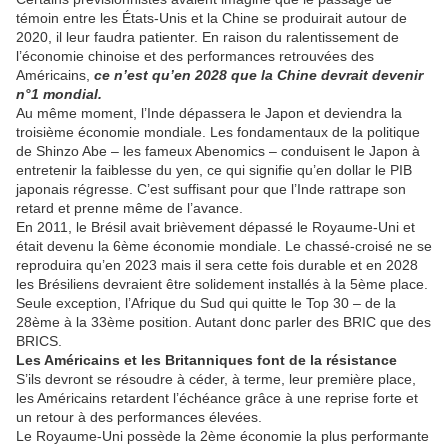
témoin entre les États-Unis et la Chine se produirait autour de
2020, il leur faudra patienter. En raison du ralentissement de
l’économie chinoise et des performances retrouvées des
Américains,
ce n’est qu’en 2028 que la Chine devrait devenir
n°1 mondial.
Au même moment, l’Inde dépassera le Japon et deviendra la
troisième économie mondiale. Les fondamentaux de la politique
de Shinzo Abe – les fameux Abenomics – conduisent le Japon à
entretenir la faiblesse du yen, ce qui signifie qu’en dollar le PIB
japonais régresse. C’est suffisant pour que l’Inde rattrape son
retard et prenne même de l’avance.
En 2011, le Brésil avait brièvement dépassé le Royaume-Uni et
était devenu la 6ème économie mondiale. Le chassé-croisé ne se
reproduira qu’en 2023 mais il sera cette fois durable et en 2028
les Brésiliens devraient être solidement installés à la 5ème place.
Seule exception, l’Afrique du Sud qui quitte le Top 30 – de la
28ème à la 33ème position. Autant donc parler des BRIC que des
BRICS.
Les Américains et les Britanniques font de la résistance
S’ils devront se résoudre à céder, à terme, leur première place,
les Américains retardent l’échéance grâce à une reprise forte et
un retour à des performances élevées.
Le Royaume-Uni possède la 2ème économie la plus performante