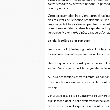
«
Dans le but de préserver la paix, la quiétude e
toute l’étendue du territoire national, à partir d
cour suprême
».
Cette proclamation intervient après deux jour
des résultats de l’élection présidentielle. Te
régions plutôt favorables au perdant du scruti
commune de Ratoma -dans la capitale- le lon
région de Moyenne-Guinée, dans ce qu’on a
La joie, la colère et les rumeurs
Le choc entre la joie des gagnants et la colère
les violences commises par les uns ou les autres 
Dans les quartiers de Conakry où se croisent le
eu lieu. Des coups ont été échangés, des maison
Au-delà des tensions entre militants, les habita
disproportionnée qui s’abat sur eux. Ils disent q
saccagent.
L’envoyé spécial de RFI à Conakry a pu voir tro
eux, la façon dont la balle avait transpercé le c
Selon un médecin, il s’agissait forcément de tirs