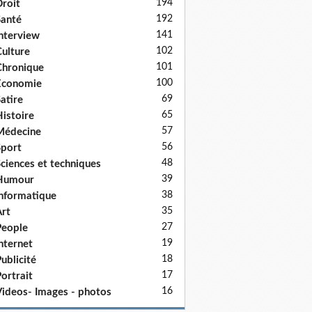
194
roit
192
anté
141
nterview
102
ulture
101
hronique
100
Economie
69
atire
65
istoire
57
Médecine
56
port
48
ciences et techniques
39
Humour
38
nformatique
35
rt
27
eople
19
nternet
18
ublicité
17
ortrait
16
ideos- Images - photos