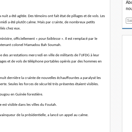
Abo
nou
uit a été agitée. Des témoins ont fait état de pillages et de vols. Les
E
s-midi a été plutôt calme. Mais par crainte, de nombreux petits
m
liés chez eux.
a
ministre, officiellement «
pour faiblesse
». Il est remplacé par le
i
ieutenant colonel Mamadou Bah Soumah.
l
e des arrestations mercredi en ville de militants de l'UFDG à leur
lages et de vols de téléphone portables opérés par des hommes en
 nuit dernière la crainte de nouvelles échauffourées a paralysé les
erte. Seules les forces de sécurité très présentes étaient visibles.
dougou en Guinée forestière.
 est visible dans les villes du Foutah.
ainqueur de la présidentielle, a lancé un appel au calme.