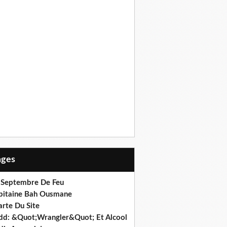
Pages
 Septembre De Feu
pitaine Bah Ousmane
arte Du Site
dd: &Quot;Wrangler&Quot; Et Alcool