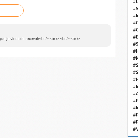
#D
#S
#I
#C
#C
0
#
que je viens de recevoir<br /> <br /> <br /> <br />
#S
#H
#
#S
#S
#
#I
#A
#P
#I
#P
#P
#V