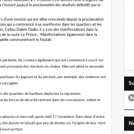
t l’unité nationale
, a-t-il conclu,
il est décrété l’état d’urgence sur
e l’instant jusqu’à la proclamation des résultats définitifs par la
s d’une tension qui est allée crescendo depuis la proclamation
nsion qui a commencé à se manifester dans les quartiers et les
n, Cellou Dalein Diallo. Il y a eu des manifestations dans la
g de la route Le Prince… Manifestations également dans la
ppelle communément le Foutah.
 des perdants, les rumeurs également qui ont commencé à courir sur
ont provoqué des réactions en chaîne. Elles ont attisé la nervosité.
s partisans du gagnant et du perdant, par exemple, des violences ont
S
s saccagées.
nts des quartiers de banlieue déplorent la répression
ue les forces de sécurité rentrent dans les concessions, volent et
is cadavres ce mercredi après-midi 17 novembre. Dans deux d'entre
ou des jeunes ne laissait que peu de doutes sur l’origine de leur mort.
 à bout portant.