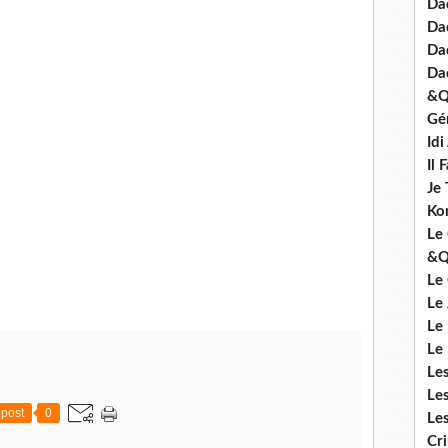
Dad
Da
Da
Da
&Q
Gé
Id
Il 
Je 
Ko
Le 
&Q
Le
Le
Le
Le
Le
Le
post
0
Le
Cr