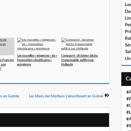
Le
Da
Lin
Pet
Pr
Ra
Sén
Ta
Les nouvelles « exigences » de «
Compaoré : dictateur déchu
Un
de François
l’opposition républicaine »
irresponsable, exfiltré par
: une
guinéenne
Hollande
?
#A
ion en Guinée
Les bilans des hôpitaux s'alourdissent en Guinée
#P
#
#L
#A
#S