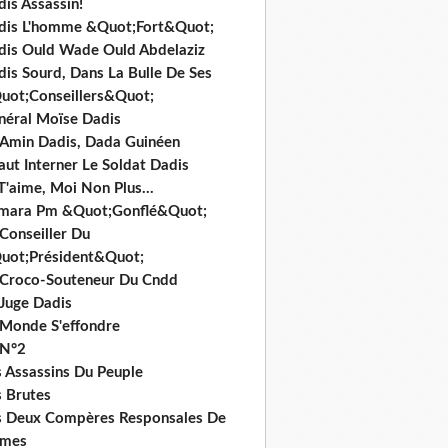
is Assassin!
dis L'homme &Quot;Fort&Quot;
dis Ould Wade Ould Abdelaziz
dis Sourd, Dans La Bulle De Ses
uot;Conseillers&Quot;
néral Moïse Dadis
i Amin Dadis, Dada Guinéen
Faut Interner Le Soldat Dadis
T'aime, Moi Non Plus...
mara Pm &Quot;Gonflé&Quot;
Conseiller Du
uot;Président&Quot;
 Croco-Souteneur Du Cndd
 Juge Dadis
 Monde S'effondre
 N°2
s Assassins Du Peuple
s Brutes
s Deux Compères Responsales De
imes