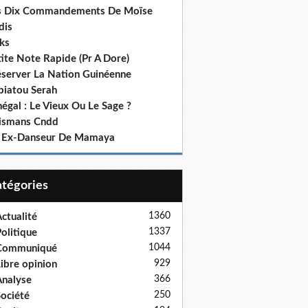
s Dix Commandements De Moïse
dis
ks
ite Note Rapide (Pr A Dore)
éserver La Nation Guinéenne
biatou Serah
égal : Le Vieux Ou Le Sage ?
lismans Cndd
 Ex-Danseur De Mamaya
Catégories
1360
ctualité
1337
olitique
1044
Communiqué
929
ibre opinion
366
nalyse
250
ociété