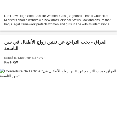
Draft Law Huge Step Back for Women, Girls (Baghdad) – Iraq’s Council of
Ministers should withdraw a new draft Personal Status Law and ensure that
Iraq’s legal framework protects women and girls in line with its international
obligations. The pending legislation...
العراق - يجب التراجع عن تقنين زواج الأطفال في سن
التاسعة
Publié le 14/03/2014 à 17:26
Par
HRW