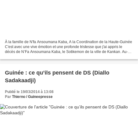
À la famille de N'fa Ansoumana Kaba, A la Coordination de la Haute-Guinée
C'est avec une vive émotion et une profonde tristesse que j'ai appris le
décès de N’Fa Ansoumana Kaba, le Sotikemon de la ville de Kankan. Au-
delà de kankan, c'est toute la Guinée...
Guinée : ce qu’ils pensent de DS (Diallo
Sadakaadji)
Publié le 19/03/2014 à 13:08
Par
Thierno / Guineepresse