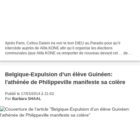
Après Paris, Cellou Dalein ira voir le bon DIEU au Paradis pour qu’il
intercède auprès de Alifa KONE afin qu’il organise les élections
communales (que Alifa KONE va remporter de nouveau devant cet … de
politicien de CDD). DIEU lui dira ceci : tu sas Monsieur...
Belgique-Expulsion d’un élève Guinéen:
l'athénée de Philippeville manifeste sa colère
Publié le 17/03/2014 à 11:02
Par
Barbara SHAAL