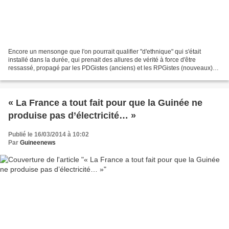
Encore un mensonge que l'on pourrait qualifier "d'ethnique" qui s'était
installé dans la durée, qui prenait des allures de vérité à force d'être
ressassé, propagé par les PDGistes (anciens) et les RPGistes (nouveaux)
du Pr, un mensonge qui tombe à l'eau....
« La France a tout fait pour que la Guinée ne
produise pas d’électricité… »
Publié le 16/03/2014 à 10:02
Par
Guineenews