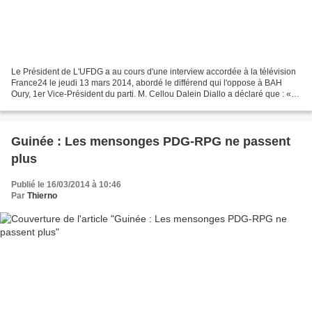
Le Président de L'UFDG a au cours d'une interview accordée à la télévision
France24 le jeudi 13 mars 2014, abordé le différend qui l'oppose à BAH
Oury, 1er Vice-Président du parti. M. Cellou Dalein Diallo a déclaré que : «
BAH Oury , refuse le débat ….il...
Guinée : Les mensonges PDG-RPG ne passent
plus
Publié le 16/03/2014 à 10:46
Par
Thierno