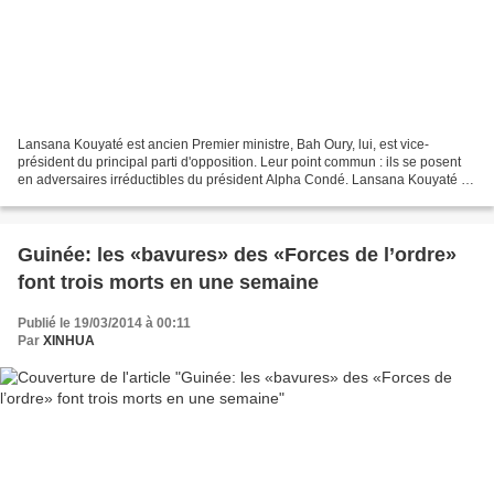
Lansana Kouyaté est ancien Premier ministre, Bah Oury, lui, est vice-
président du principal parti d'opposition. Leur point commun : ils se posent
en adversaires irréductibles du président Alpha Condé. Lansana Kouyaté et
Bah Oury ne se ressemblent pas....
Guinée: les «bavures» des «Forces de l’ordre»
font trois morts en une semaine
Publié le 19/03/2014 à 00:11
Par
XINHUA