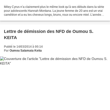
Miley Cyrus n’a clairement plus le même look qu’à ses débuts dans la série
pour adolescents Hannah Montana. La jeune femme de 20 ans est un vrai
caméléon et a eu les cheveux longs, bruns, roux ou encore miel. L’année
dernière, Miley Cyrus a sauté le pas...
Lettre de démission des NFD de Oumou S.
KEITA
Publié le 14/03/2014 à 00:14
Par
Oumou Salamata Keita