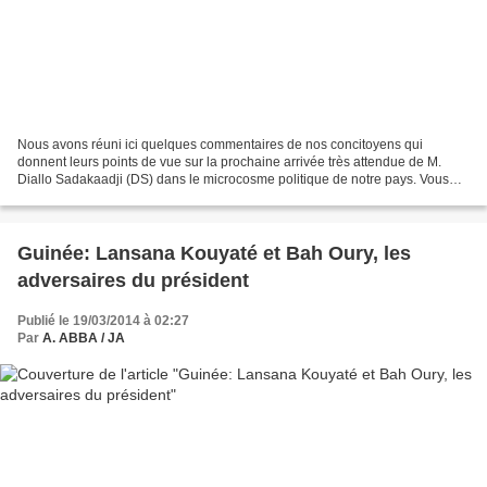
Nous avons réuni ici quelques commentaires de nos concitoyens qui
donnent leurs points de vue sur la prochaine arrivée très attendue de M.
Diallo Sadakaadji (DS) dans le microcosme politique de notre pays. Vous
étiez familiers des abréviations CDD, AC,...
Guinée: Lansana Kouyaté et Bah Oury, les
adversaires du président
Publié le 19/03/2014 à 02:27
Par
A. ABBA / JA