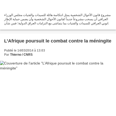
مشروع قانون الأحوال الشخصية يمثل انتكاسة هائلة للسيدات والفتيات مجلس الوزراء
العراقي أن يسحب مشروعاً جديداً لقانون الأحوال الشخصية وأن يضمن حماية الإطار
القانوني العراقي للسيدات والفتيات بما يتماشى مع التزامات العراق الدولية؛ فمن شأن
التشريع المزمع أن...
L’Afrique poursuit le combat contre la méningite
Publié le 14/03/2014 à 13:03
Par
Thierno / CNRS