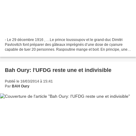
- Le 29 décembre 1916 , …Le prince Ioussoupov et le grand-duc Dimitri
Pavlovitch font préparer des gâteaux imprégnés d’une dose de cyanure
capable de tuer 20 personnes. Raspoutine mange et boit. En principe, une
telle dose de cyanure aurait dû le tuer...
Bah Oury: l'UFDG reste une et indivisible
Publié le 16/03/2014 à 15:41
Par
BAH Oury