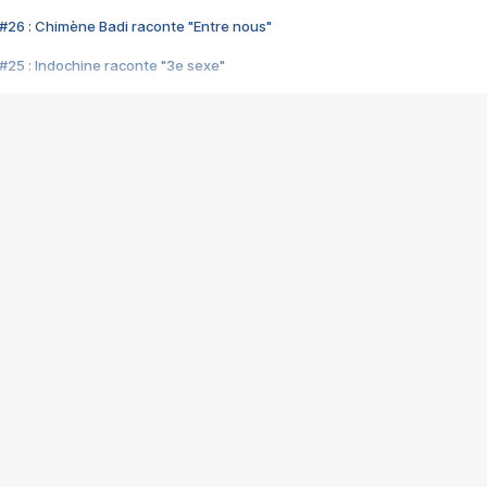
#26 : Chimène Badi raconte "Entre nous"
#25 : Indochine raconte "3e sexe"
#24 : Zaho raconte "C'est chelou"
#23 : Patrick Bruel raconte "Au café des délices"
#22 : Kyo raconte "Le chemin"
#21 : Nolwenn Leroy raconte "Cassé"
#20 : Patrick Hernandez raconte "Born to be alive"
#19 : Lorie raconte "Près de moi"
#18 : Michael Jones raconte "A nos actes manqués" (avec Jean-Jacque
#17 : Khaled raconte "Aïcha"
#16 : Corneille raconte "Parce qu'on vient de loin"
#15 : Indochine raconte "L'aventurier"