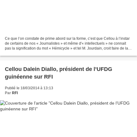
Ce que l’on constate de prime abord sur la forme, c’est que Cellou à l’instar
de certains de nos « Journalistes » et même d'« intellectuels » ne connait
pas la signification du mot « Hémicycle » et tel M. Jourdain, croit faire de la
prose. Les ravages...
Cellou Dalein Diallo, président de l’UFDG
guinéenne sur RFI
Publié le 18/03/2014 à 13:13
Par
RFI