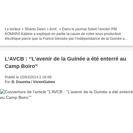
Le lecteur « Shams Deen » écrit : « Dans le journal Soleil l’ancien PM
KOMARA Kabine a expliqué en partie la cause de notre sous production
électrique parce que la France blessée par l’indépendance de la Guinée a
tout fait pour que sous SEKOU et voire...
L’AVCB : ‘’L’avenir de la Guinée a été enterré au
Camp Boiro’’
Publié le 15/03/2014 à 16:08
Par
B. Doumba / VisionGuinee