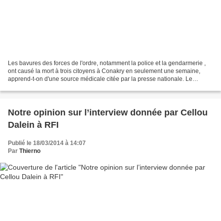
Les bavures des forces de l'ordre, notamment la police et la gendarmerie ,
ont causé la mort à trois citoyens à Conakry en seulement une semaine,
apprend-t-on d'une source médicale citée par la presse nationale. Le
premier cas de décès concerne un jeune...
Notre opinion sur l’interview donnée par Cellou
Dalein à RFI
Publié le 18/03/2014 à 14:07
Par
Thierno