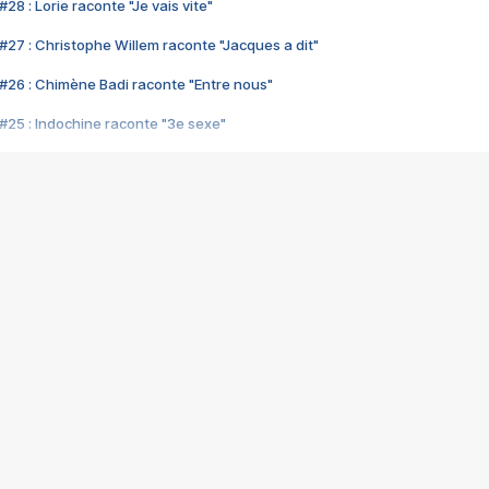
28 : Lorie raconte "Je vais vite"
#27 : Christophe Willem raconte "Jacques a dit"
#26 : Chimène Badi raconte "Entre nous"
#25 : Indochine raconte "3e sexe"
#24 : Zaho raconte "C'est chelou"
#23 : Patrick Bruel raconte "Au café des délices"
#22 : Kyo raconte "Le chemin"
#21 : Nolwenn Leroy raconte "Cassé"
#20 : Patrick Hernandez raconte "Born to be alive"
#19 : Lorie raconte "Près de moi"
#18 : Michael Jones raconte "A nos actes manqués" (avec Jean-Jacque
#17 : Khaled raconte "Aïcha"
#16 : Corneille raconte "Parce qu'on vient de loin"