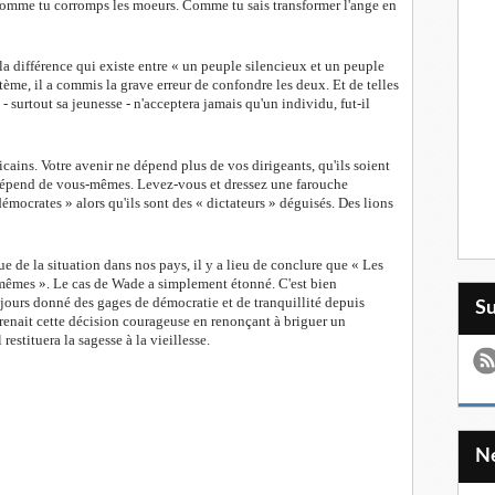
Comme tu corromps les moeurs. Comme tu sais transformer l'ange en
différence qui existe entre « un peuple silencieux et un peuple
tème, il a commis la grave erreur de confondre les deux. Et de telles
 - surtout sa jeunesse - n'acceptera jamais qu'un individu, fut-il
icains. Votre avenir ne dépend plus de vos dirigeants, qu'ils soient
 dépend de vous-mêmes. Levez-vous et dressez une farouche
émocrates » alors qu'ils sont des « dictateurs » déguisés. Des lions
e de la situation dans nos pays, il y a lieu de conclure que « Les
-mêmes ». Le cas de Wade a simplement étonné. C'est bien
jours donné des gages de démocratie et de tranquillité depuis
S
renait cette décision courageuse en renonçant à briguer un
 restituera la sagesse à la vieillesse.