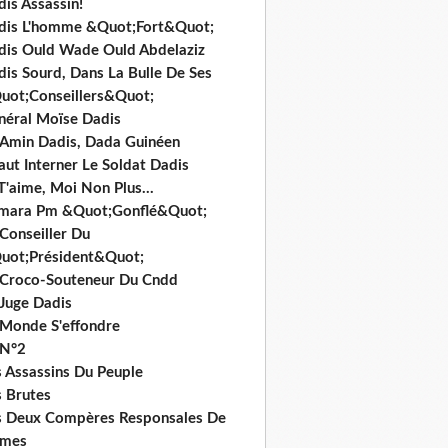
is Assassin!
dis L'homme &Quot;Fort&Quot;
dis Ould Wade Ould Abdelaziz
dis Sourd, Dans La Bulle De Ses
uot;Conseillers&Quot;
néral Moïse Dadis
i Amin Dadis, Dada Guinéen
Faut Interner Le Soldat Dadis
T'aime, Moi Non Plus...
mara Pm &Quot;Gonflé&Quot;
Conseiller Du
uot;Président&Quot;
 Croco-Souteneur Du Cndd
 Juge Dadis
 Monde S'effondre
 N°2
s Assassins Du Peuple
s Brutes
s Deux Compères Responsales De
imes