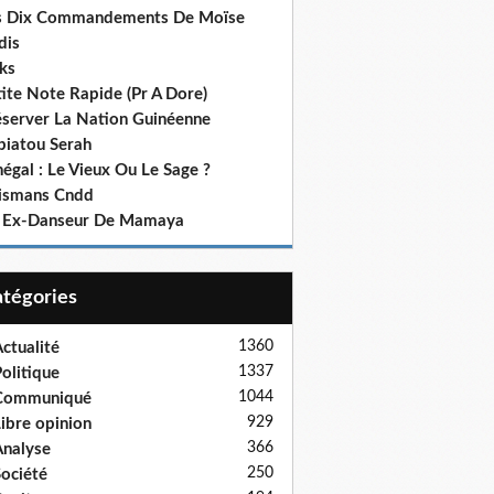
s Dix Commandements De Moïse
dis
ks
ite Note Rapide (Pr A Dore)
éserver La Nation Guinéenne
biatou Serah
égal : Le Vieux Ou Le Sage ?
lismans Cndd
 Ex-Danseur De Mamaya
Catégories
1360
ctualité
1337
olitique
1044
Communiqué
929
ibre opinion
366
nalyse
250
ociété