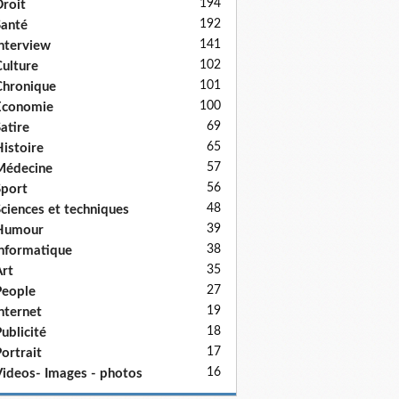
194
roit
192
anté
141
nterview
102
ulture
101
hronique
100
Economie
69
atire
65
istoire
57
Médecine
56
port
48
ciences et techniques
39
Humour
38
nformatique
35
rt
27
eople
19
nternet
18
ublicité
17
ortrait
16
ideos- Images - photos