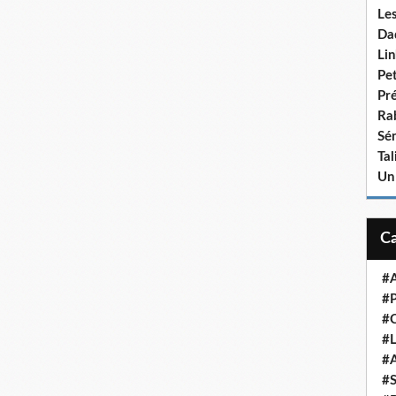
Le
Da
Lin
Pet
Pr
Ra
Sén
Ta
Un
#A
#P
#
#L
#A
#S