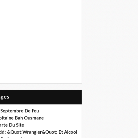
Pages
 Septembre De Feu
pitaine Bah Ousmane
arte Du Site
dd: &Quot;Wrangler&Quot; Et Alcool