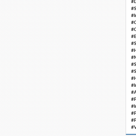
#D
#S
#I
#C
#C
#
#S
#H
#
#S
#S
#
#I
#A
#P
#I
#P
#P
#V