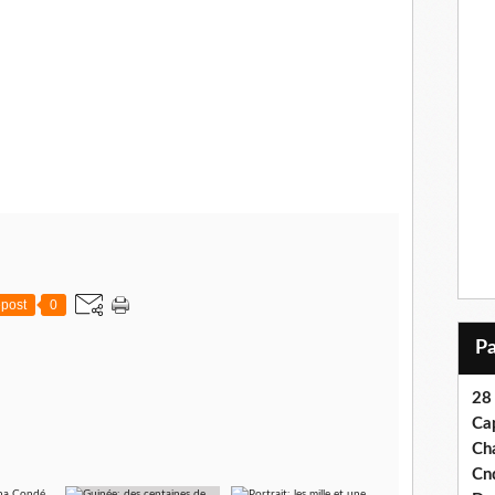
post
0
28
Ca
Ch
Cn