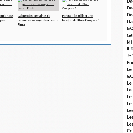
Dad
Da
Da
Condé nous
Guinée: des centaines de
Portrait: les mille et une
 plus
personnes saccagent un centre
facettes de Blaise Compaoré
Da
Ebola
&Q
Gé
Id
Il 
Je 
Ko
Le 
&Q
Le
Le
Le
Le
Le
Le
Le
Cr