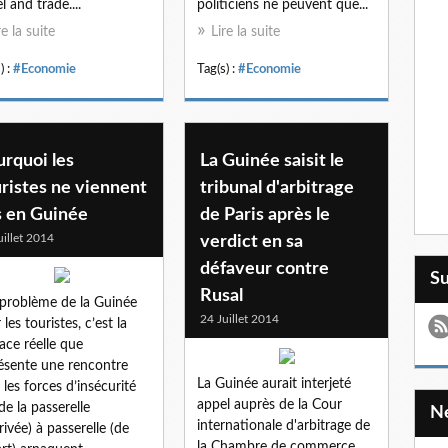
l and trade....
politiciens ne peuvent que...
re la suite
Lire la suite
) :
#Economie
Tag(s) :
#Economie
rquoi les
La Guinée saisit le
ristes ne viennent
tribunal d'arbitrage
s en Guinée
de Paris après le
uillet 2014
verdict en sa
défaveur contre
S
Rusal
 problème de la Guinée
24 Juillet 2014
les touristes, c’est la
ce réelle que
ésente une rencontre
La Guinée aurait interjeté
 les forces d’insécurité
appel auprès de la Cour
 de la passerelle
internationale d'arbitrage de
rrivée) à passerelle (de
la Chambre de commerce