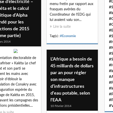
se d’électricité –
#D
menu fretin par rapport aux
#S
éta et le calcul
frasques avérées du
#I
Coordinateur de l’EDG qui
itique d’Alpha
#C
lui avaient valu son...
ndé pour les
#C
Lire la suite
ctions de 2015
#
me partie)
#S
Tag(s) :
#Economie
rs 2014
#H
#
#S
entation électoraliste de
L’Afrique a besoin de
#S
rafiriser » Kaléta Le chef
#
45 milliards de dollars
at et son parti se
#I
par an pour régler
tent les mains avec
#A
oir d’éblouir la
son manque
#P
lation de Conakry avec
d’infrastructures
#I
auguration espérée du
d'eau potable, selon
#P
age de Kaléta en 2015,
l'EAA
#P
avant les campagnes des
ions présidentielles....
#V
10 Février 2014
re la suite