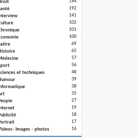
194
roit
192
anté
141
nterview
102
ulture
101
hronique
100
Economie
69
atire
65
istoire
57
Médecine
56
port
48
ciences et techniques
39
Humour
38
nformatique
35
rt
27
eople
19
nternet
18
ublicité
17
ortrait
16
ideos- Images - photos