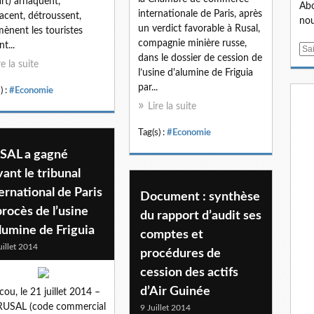
rt) arnaquent,
Abo
internationale de Paris, après
cent, détroussent,
nou
un verdict favorable à Rusal,
ènent les touristes
compagnie minière russe,
t...
E
dans le dossier de cession de
m
re la suite
l’usine d'alumine de Friguia
a
par...
) :
#Economie
i
Lire la suite
l
Tag(s) :
#Economie
SAL a gagné
ant le tribunal
ernational de Paris
Document : synthèse
procès de l’usine
du rapport d’audit ses
lumine de Friguia
comptes et
uillet 2014
procédures de
cession des actifs
d’Air Guinée
ou, le 21 juillet 2014 –
RUSAL (code commercial
9 Juillet 2014