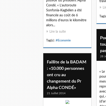
pouvoir du président Alpha
trave
Condé. « L’autoroute
Li
Sonfonia-Kagbélen a été
financée au coût de 6
Tag(s
millions d’euros le kilomètre
alors...
Lire la suite
Pou
Tag(s) :
#Economie
tou
pa
28 J
Faillite de la BADAM
: «10.000 personnes
« Le
ont cru au
pour 
changement du Pr
mena
repr
Alpha CONDÉ»
avec
21 Juillet 2014
qui,
(d'a