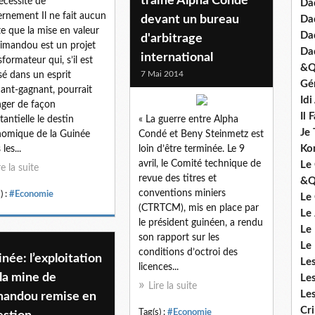
traine Alpha Condé
écessité de
Dad
ernement Il ne fait aucun
devant un bureau
Da
e que la mise en valeur
Da
d'arbitrage
imandou est un projet
Da
international
sformateur qui, s’il est
&Q
7 Mai 2014
isé dans un esprit
Gé
ant-gagnant, pourrait
Id
ger de façon
Il 
tantielle le destin
« La guerre entre Alpha
Je 
omique de la Guinée
Condé et Beny Steinmetz est
Ko
les...
loin d’être terminée. Le 9
avril, le Comité technique de
Le 
re la suite
revue des titres et
&Q
conventions miniers
) :
#Economie
Le
(CTRTCM), mis en place par
Le
le président guinéen, a rendu
Le
son rapport sur les
Le
conditions d’octroi des
née: l’exploitation
Le
licences...
la mine de
Le
Lire la suite
Le
mandou remise en
Cr
Tag(s) :
#Economie