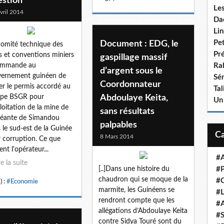
estion
Le
vril 2014
Da
Lin
Pet
Document : EDG, le
omité technique des
Pr
es et conventions miniers
gaspillage massif
ommande au
Ra
d’argent sous le
ernement guinéen de
Sén
Coordonnateur
rer le permis accordé au
Ta
upe BSGR pour
Abdoulaye Keita,
Un
ploitation de la mine de
sans résultats
géante de Simandou
palpables
 le sud-est de la Guinée
8 Mars 2014
 corruption. Ce que
nt l'opérateur...
#A
re la suite
[..]Dans une histoire du
#P
chaudron qui se moque de la
#
) :
#Economie
marmite, les Guinéens se
#L
rendront compte que les
#A
allégations d’Abdoulaye Keita
#S
contre Sidya Touré sont du