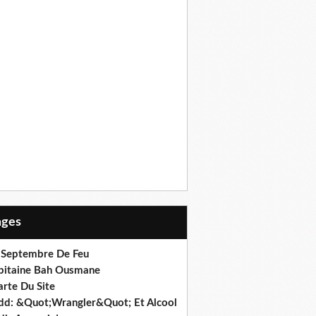
Pages
 Septembre De Feu
pitaine Bah Ousmane
arte Du Site
dd: &Quot;Wrangler&Quot; Et Alcool