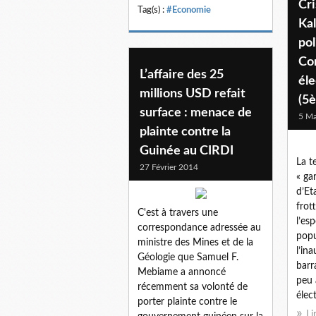
Cri
Tag(s) :
#Economie
Kal
pol
Co
L’affaire des 25
éle
millions USD refait
(5è
surface : menace de
5 Ma
plainte contre la
Guinée au CIRDI
La t
27 Février 2014
« ga
d’Et
frot
C'est à travers une
l’esp
correspondance adressée au
popu
ministre des Mines et de la
l’in
Géologie que Samuel F.
barr
Mebiame a annoncé
peu 
récemment sa volonté de
élect
porter plainte contre le
Li