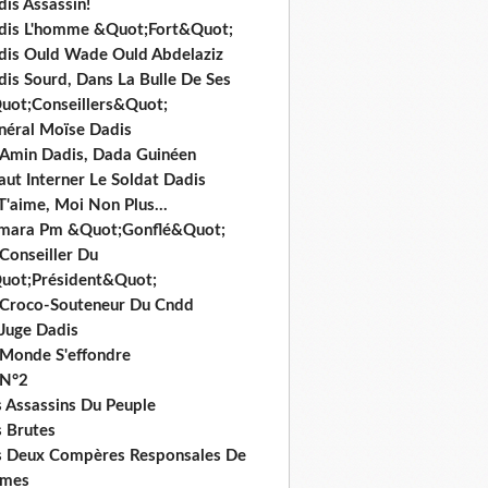
is Assassin!
dis L'homme &Quot;Fort&Quot;
dis Ould Wade Ould Abdelaziz
dis Sourd, Dans La Bulle De Ses
uot;Conseillers&Quot;
néral Moïse Dadis
i Amin Dadis, Dada Guinéen
Faut Interner Le Soldat Dadis
T'aime, Moi Non Plus...
mara Pm &Quot;Gonflé&Quot;
Conseiller Du
uot;Président&Quot;
 Croco-Souteneur Du Cndd
 Juge Dadis
 Monde S'effondre
 N°2
s Assassins Du Peuple
s Brutes
s Deux Compères Responsales De
imes