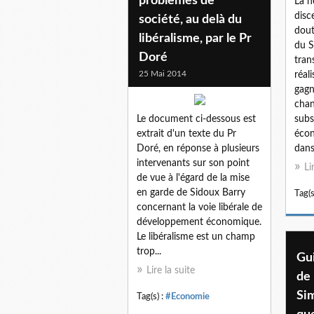
problèmes de
La n
disc
société, au delà du
dout
libéralisme, par le Pr
du S
Doré
tran
25 Mai 2014
réal
gagn
chan
Le document ci-dessous est
subs
extrait d'un texte du Pr
écon
Doré, en réponse à plusieurs
dans 
intervenants sur son point
Li
de vue à l'égard de la mise
en garde de Sidoux Barry
Tag(s
concernant la voie libérale de
développement économique.
Le libéralisme est un champ
trop...
Gui
Lire la suite
de 
Si
Tag(s) :
#Economie