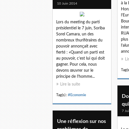
à la
10 Juin 2014
Hong
l’Eu
Bour
Lors du meeting du parti
inte
présidentiel le 7 juin, Soriba
RUAL
Sorel Camara, un des
plus
nombreux thuriféraires du
l’al
pouvoir annonçait avec
anno
fierté : «Quand un parti est
au pouvoir, c’est lui qui doit
Li
gagner. Pour cela, nous
Tag(s
devons œuvrer sur le
principe de l’homme...
Lire la suite
Tag(s) :
#Economie
Do
qui
7 Ju
Une réflexion sur nos