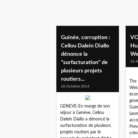
economie
Guinée, corruption :
VO
Cellou Dalein Diallo
Hu
dénonce la
We
16 A
"surfacturation" de
plusieurs projets
routiers...
The 
26 Octobre 2014
West
eco
gove
GENEVE-En marge de son
Guin
séjour à Genève, Cellou
Leon
Dalein Diallo a dénoncé la
acco
surfacturation de plusieurs
Prev
projets routiers par le
crim