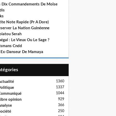
s Dix Commandements De Moïse
dis
ks
ite Note Rapide (Pr A Dore)
éserver La Nation Guinéenne
biatou Serah
égal : Le Vieux Ou Le Sage ?
lismans Cndd
 Ex-Danseur De Mamaya
Catégories
1360
ctualité
1337
olitique
1044
Communiqué
929
ibre opinion
366
nalyse
250
ociété