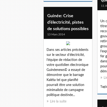
qu
11 A
Guinée: Crise
Un c
d’électricité, pistes
titr
de solutions possibles
rec
13 Mars 2014
gouv
reti
gro
Dans ses articles précédents
l'ex
sur le secteur d’électricité,
fer 
l’équipe de rédaction de
dans
votre quotidien électronique
pour
Guinéenews© a essayé de
déme
démontrer que le barrage
Li
Kaléta tel que planifié
pourrait être une solution
Tag(s
minimaliste de campagne
politique destinée...
Lire la suite