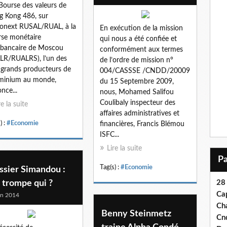
 Bourse des valeurs de
 Kong 486, sur
ronext RUSAL/RUAL, à la
En exécution de la mission
se monétaire
qui nous a été confiée et
rbancaire de Moscou
conformément aux termes
R/RUALRS), l’un des
de l’ordre de mission n°
 grands producteurs de
004/CASSSE /CNDD/20009
uminium au monde,
du 15 Septembre 2009,
nce...
nous, Mohamed Salifou
Coulibaly inspecteur des
re la suite
affaires administratives et
) :
#Economie
financières, Francis Blémou
ISFC...
Lire la suite
Tag(s) :
#Economie
ssier Simandou :
 trompe qui ?
28
Ca
in 2014
Ch
Benny Steinmetz
Cn