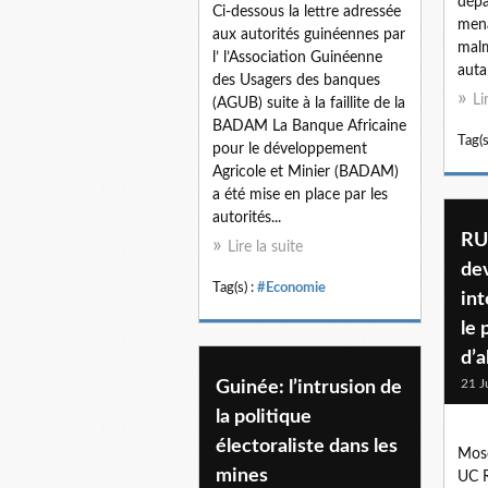
dépa
Ci-dessous la lettre adressée
mena
aux autorités guinéennes par
malm
l’ l’Association Guinéenne
autan
des Usagers des banques
Li
(AGUB) suite à la faillite de la
BADAM La Banque Africaine
Tag(s
pour le développement
Agricole et Minier (BADAM)
a été mise en place par les
autorités...
RU
Lire la suite
dev
Tag(s) :
#Economie
int
le 
d’a
21 J
Guinée: l’intrusion de
la politique
électoraliste dans les
Mosc
mines
UC 