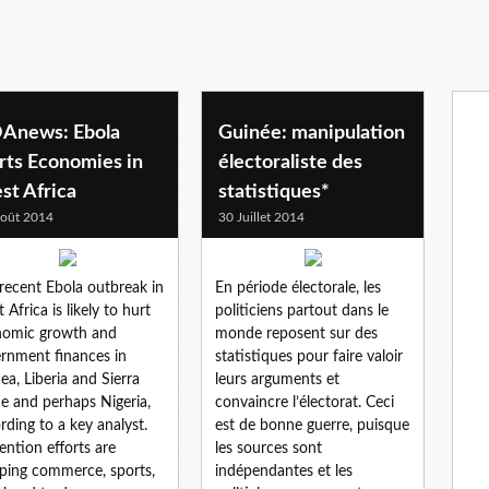
Anews: Ebola
Guinée: manipulation
rts Economies in
électoraliste des
st Africa
statistiques*
oût 2014
30 Juillet 2014
recent Ebola outbreak in
En période électorale, les
 Africa is likely to hurt
politiciens partout dans le
nomic growth and
monde reposent sur des
rnment finances in
statistiques pour faire valoir
ea, Liberia and Sierra
leurs arguments et
e and perhaps Nigeria,
convaincre l’électorat. Ceci
rding to a key analyst.
est de bonne guerre, puisque
ention efforts are
les sources sont
ping commerce, sports,
indépendantes et les