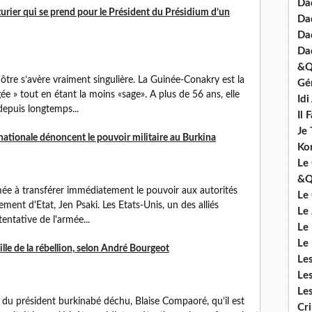
Dad
turier qui se prend pour le Président du Présidium d’un
Da
Da
Da
&Q
ôtre s’avère vraiment singulière. La Guinée-Conakry est la
Gé
gée » tout en étant la moins «sage». A plus de 56 ans, elle
Id
depuis longtemps...
Il 
Je 
tionale dénoncent le pouvoir militaire au Burkina
Ko
Le 
&Q
mée à transférer immédiatement le pouvoir aux autorités
Le
ement d'Etat, Jen Psaki. Les Etats-Unis, un des alliés
Le
entative de l'armée...
Le
Le
ille de la rébellion, selon André Bourgeot
Le
Le
Le
t du président burkinabé déchu, Blaise Compaoré, qu’il est
Cr