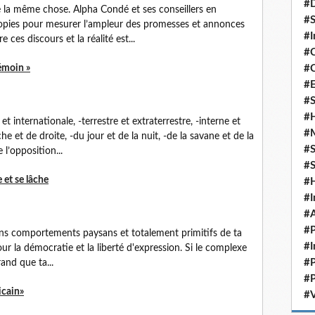
#D
 la même chose. Alpha Condé et ses conseillers en
#S
opies pour mesurer l’ampleur des promesses et annonces
#I
ces discours et la réalité est...
#C
témoin »
#C
#
#S
#H
t internationale, -terrestre et extraterrestre, -interne et
#
e et de droite, -du jour et de la nuit, -de la savane et de la
#S
 l’opposition...
#S
 et se lâche
#
#I
#A
#P
ains comportements paysans et totalement primitifs de ta
#I
our la démocratie et la liberté d'expression. Si le complexe
#P
rand que ta...
#P
icain»
#V