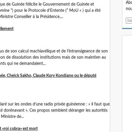
Abo
ue de Guinée félicite le Gouvernement de Guinée et
nou
mine “) pour le Protocole d’Entente (“ MoU « ) qui a été
nistre Conseiller à la Présidence,...
E
m
ellement
a
i
l
s de son calcul machiavélique et de l’intransigeance de son
tion de dissolution des institutions mais de son maintien au
nts qui ne demandaient...
inée, Cheick Sakho, Claude Kory Kondiano ou le député
ré sur les ondes d’une radio privée guinéenne : « il faut que
té dorénavant ». Ces propos semblent déranger les autorités
Ministre de...
t «roi cobra» est mort