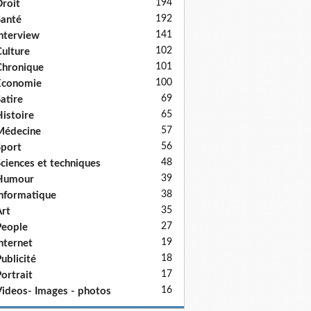
194
roit
192
anté
141
nterview
102
ulture
101
hronique
100
Economie
69
atire
65
istoire
57
Médecine
56
port
48
ciences et techniques
39
Humour
38
nformatique
35
rt
27
eople
19
nternet
18
ublicité
17
ortrait
16
ideos- Images - photos