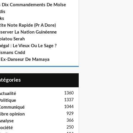
s Dix Commandements De Moïse
dis
ks
ite Note Rapide (Pr A Dore)
éserver La Nation Guinéenne
biatou Serah
égal : Le Vieux Ou Le Sage ?
lismans Cndd
 Ex-Danseur De Mamaya
Catégories
1360
ctualité
1337
olitique
1044
Communiqué
929
ibre opinion
366
nalyse
250
ociété