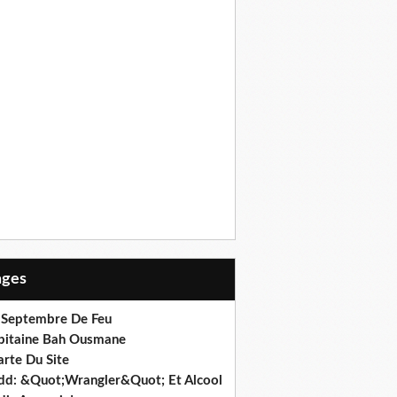
Pages
 Septembre De Feu
pitaine Bah Ousmane
arte Du Site
dd: &Quot;Wrangler&Quot; Et Alcool