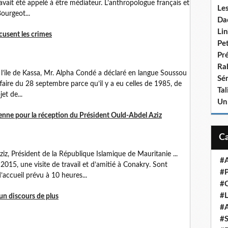
l avait été appelé à être médiateur. L’anthropologue français et
Le
ourgeot...
Da
Lin
cusent les crimes
Pet
Pr
Ra
à l’ile de Kassa, Mr. Alpha Condé a déclaré en langue Soussou
Sén
ffaire du 28 septembre parce qu’il y a eu celles de 1985, de
Ta
et de...
Un
nne pour la réception du Président Ould-Abdel Aziz
, Président de la République Islamique de Mauritanie ...
#A
2015, une visite de travail et d’amitié à Conakry. Sont
#P
accueil prévu à 10 heures...
#
#L
un discours de plus
#A
#S