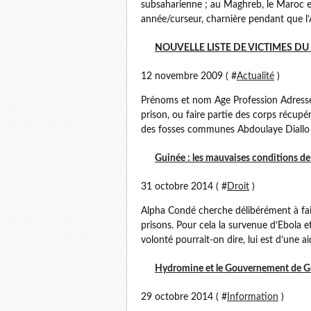
subsaharienne ; au Maghreb, le Maroc et
année/curseur, charnière pendant que l’Alg
NOUVELLE LISTE DE VICTIMES DU
12 novembre 2009 ( #
Actualité
)
Prénoms et nom Age Profession Adresse 
prison, ou faire partie des corps récup
des fosses communes Abdoulaye Diallo 
Guinée : les mauvaises conditions d
31 octobre 2014 ( #
Droit
)
Alpha Condé cherche délibérément à fai
prisons. Pour cela la survenue d’Ebola 
volonté pourrait-on dire, lui est d’une a
Hydromine et le Gouvernement de Gu
29 octobre 2014 ( #
Information
)