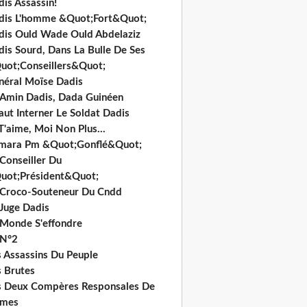
is Assassin!
dis L'homme &Quot;Fort&Quot;
dis Ould Wade Ould Abdelaziz
dis Sourd, Dans La Bulle De Ses
uot;Conseillers&Quot;
néral Moïse Dadis
i Amin Dadis, Dada Guinéen
Faut Interner Le Soldat Dadis
T'aime, Moi Non Plus...
mara Pm &Quot;Gonflé&Quot;
Conseiller Du
uot;Président&Quot;
 Croco-Souteneur Du Cndd
 Juge Dadis
 Monde S'effondre
 N°2
s Assassins Du Peuple
s Brutes
s Deux Compères Responsales De
imes